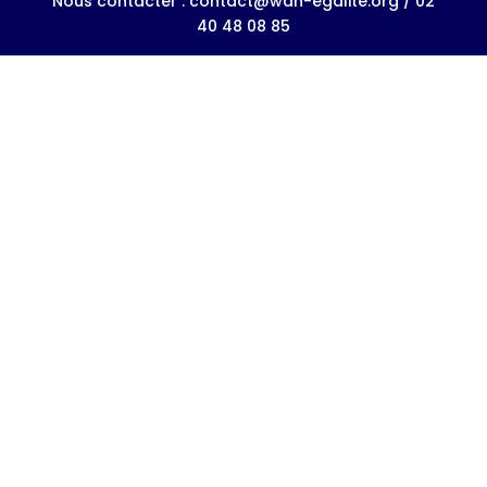
Nous contacter : contact@wah-egalite.org / 02
40 48 08 85