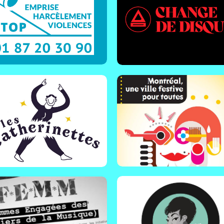
toutes
s de la Loire - France | Les
therinettes accompagne des
Montréal | Un exemple inspir
stivals dans la mise en place
de la façon dont les actrices
dispositifs de lutte et de
acteurs d’une ville peuvent
évention des violences
s’emparer des problématiqu
istes et sexuelles en milieux
d’insécurité et de violences
tifs.
sexistes et sexuelles en milieu
festif.
n savoir plus !
En savoir plus !
La charte Aretha
nifeste F.E.M.M
Suisse | Avec la volonté d’agi
ance | Manifeste signé par
pour rétablir le respect entre
usieurs centaines de
tou.te.s, lors des sorties dans
ofessionnelles de la musique
les espaces publics nocturne
ur dénoncer le sexisme
l’association Mille Sept Ans a
'elles subissent dans ce
rédigé cette charte réel outil,
ieu.
d'engagements et d'actions.
n savoir plus !
En savoir plus !
Le plan Sacha : Safe
ltur’Elles
Attitude Contre le
e - France | Le Festival de
Harcèlement et les