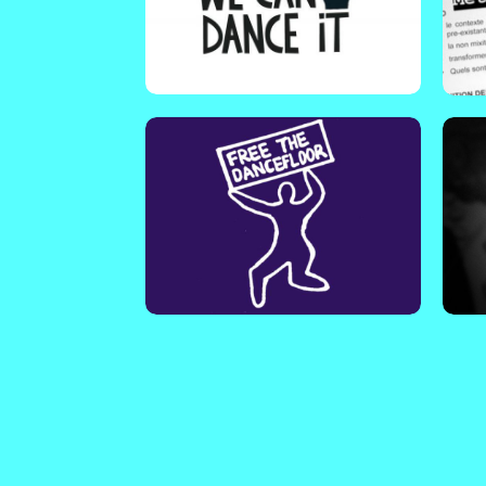
ch
une association qui promeut
lut
une culture du consentement et
au
lutte contre les violences
sexuelles dans les lieux
festifs (boîtes de nuit, festivals,
E
bars…).
En savoir plus !