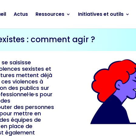
eil
Actus
Ressources
Initiatives et outils
existes : comment agir ?
 se saisisse
iolences sexistes et
uctures mettent déjà
 ces violences à
ion des publics sur
fessionnel·le·s pour
 des
outer des personnes
 pour mettre en
des équipes de
e en place de
st également