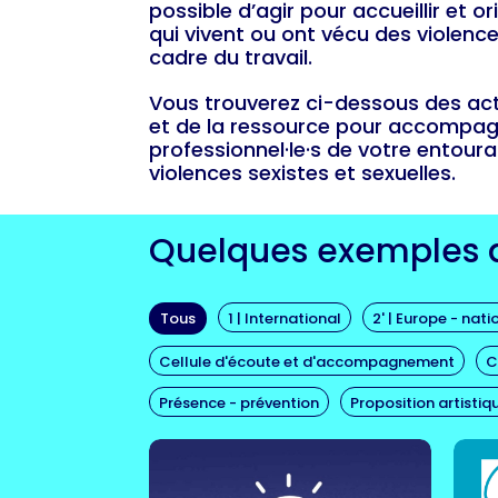
possible d’agir pour accueillir et o
qui vivent ou ont vécu des violence
cadre du travail.
Vous trouverez ci-dessous des act
et de la ressource pour accompagn
professionnel·le·s de votre entoura
violences sexistes et sexuelles.
Quelques exemples d’
Safer
Lu
se
En savoir plus !
le
Tous
1 | International
2' | Europe - nati
cu
Cellule d'écoute et d'accompagnement
C
Fr
ju
Présence - prévention
Proposition artistiqu
ini
pa
le 
E
Le
Ici c’est cool !