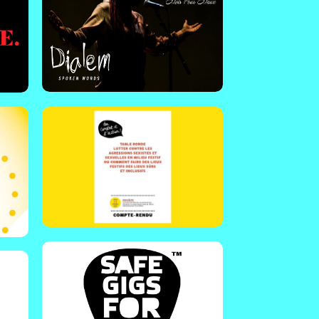
Lutter contre les
agressions sexistes et
sexuelles en milieu festif
ant
 et
Bretagne - France | Table ronde
du Collectif des Festivals, avec
es
Astropolis & La Carène.
En savoir plus !
Safe gigs for women
Royaume-Uni |Safe Gigs for
r
Women travaille avec les
amateurs de concerts, les lieux,
les festivals, les groupes et les
s,
artistes pour faire disparaître le
harcèlement sexuel des scènes
musicales.
En savoir plus !
Les Impudentes
Rennes - France | Association
d'éducation populaire féministe