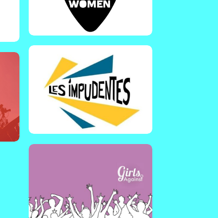
qui lutte contre les violences
sexistes et sexuelles en milieu
festif et qui fait de la
n
sensibilisation sur les inégalités
de genre auprès des ado !
r au
ns
En savoir plus !
Girls against
Royaume Uni | Girls against est
un groupe de féministes
intersectionnelles qui luttent
contre le harcèlement et les
agressions sexuelles dans le
secteur musical.
En savoir plus !