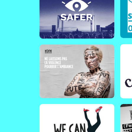
Pay
France | Impulsé par le Pôle des
Ca
musiques actuelles en Pays de
fe
la Loire, Ici c'est cool ! est à la
de 
fois une campagne de
pr
communication pour la
sex
prévention des discriminations
fes
en milieu festif et un outil de
formation des équipes !
E
En savoir plus !
Ma
We can dance iT
Fr
Suisse | We can Dance IT
pl
accompagne et forme des
pr
clubs et salles de concert à
po
prendre en charge les violences
qu
de genre rencontrées dans le
mil
milieu de la nuit.
E
En savoir plus !
Ku
Consentis
Aud
Paris - France | Consentis est