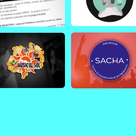
anson au féminin dédié à la
Agressions
te contre les violences faites
x femmes.
Belgique | Plan d'action mis e
place par le festival
n savoir plus !
Esperanzah!, pour sensibilise
harcèlement et aux agressio
sexistes ou sexuelles qui
peuvent avoir lieu en festival.
En savoir plus !