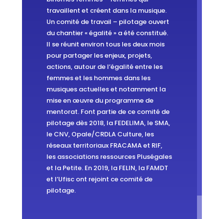
direction technique). Il concerne
travaillent et créent dans la musique.
également les musiciennes. Il
Un comité de travail – pilotage ouvert
accompagnera des
du chantier « égalité » a été constitué.
professionnelles des musiques à
Il se réunit environ tous les deux mois
sortir de l’isolement, à prendre
pour partager les enjeux, projets,
conscience que les freins auxquels
actions, autour de l’égalité entre les
elles sont confrontées ne sont pas
femmes et les hommes dans les
individuels, mais qu’ils concernent
musiques actuelles et notamment la
la majorité des femmes.
mise en œuvre du programme de
mentorat. Font partie de ce comité de
pilotage dès 2018, la FEDELIMA, le SMA,
le CNV, Opale/CRDLA Culture, les
réseaux territoriaux FRACAMA et RIF,
les associations ressources Pluségales
et la Petite. En 2019, la FELIN, la FAMDT
et l’Ufisc ont rejoint ce comité de
pilotage.