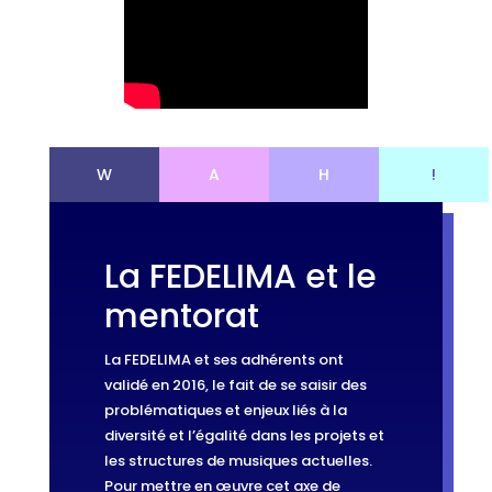
W
A
H
!
La FEDELIMA et le
Le dispositif
mentorat
Ce programme permettra aux
mentorées de bénéficier d’un
La FEDELIMA et ses adhérents ont
accompagnement individuel et
validé en 2016, le fait de se saisir des
collectif gratuit afin de partager
problématiques et enjeux liés à la
des expériences, d’identifier des
diversité et l’égalité dans les projets et
modèles de réussite, de
les structures de musiques actuelles.
Le mentorat,
développer leurs réseaux, de
Pour mettre en œuvre cet axe de