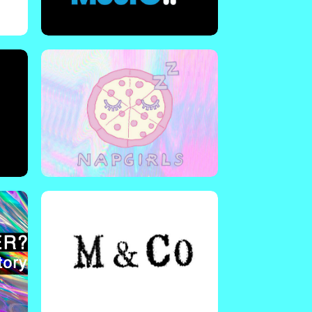
musiques électroniques pour
leur permettre de s'organiser en
réseau et d'échanger des
ressources professionnelles.
En savoir plus !
Musicienne and co
Collectif de musiciennes
r
rassemblées pour créer un
réseau de professionnelles
et
dans l'objectif de s'entraider,
d'échanger des ressources et
des bonnes pratiques.
En savoir plus !
Magdalena project
u
International | Magdalena est
un réseau international de
es
femmes du théâtre et des arts
vivants.
s
En savoir plus !