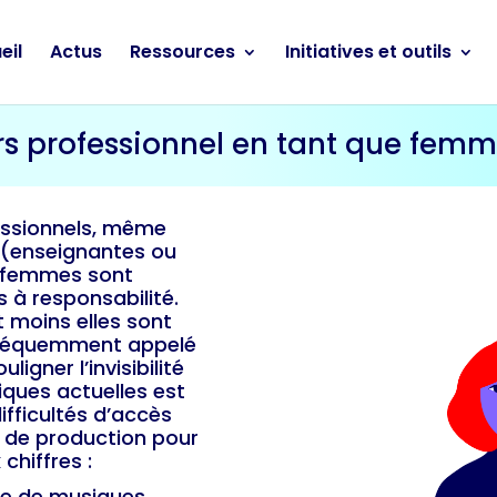
eil
Actus
Ressources
Initiatives et outils
s professionnel en tant que fem
essionnels, même
s (enseignantes ou
es femmes sont
à responsabilité.
t moins elles sont
réquemment appelé
igner l’invisibilité
iques actuelles est
fficultés d’accès
 de production pour
chiffres :
ne de musiques