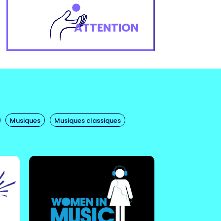
ATTENTION
Women in Music
Women in music est une
ons
association et un réseau
mes
international qui rassemble des
ise
Musiques
Musiques classiques
professionnel·le·s de la musique
s
et lutte depuis 1985 pour
atteindre l'égalité de genre
dans l'industrie musicale.
En savoir plus !
Nap girls
International | Nap girls réunit
au
des femmes et personnes non-
er
binaires qui travaillent dans les
ues