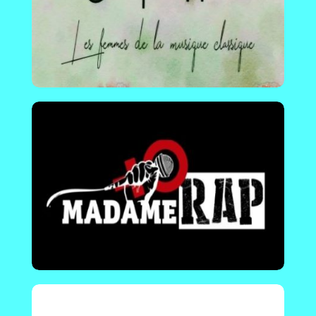
culture hip-hop, grâce à des interviews, des
playlists et un recensement des rappeuses.
En savoir plus !
Plurielles 34
France | Plurielles 34 est une association dont
l'objet est de rendre plus visibles les
compositrices françaises des XXe et XXIe
siècles et leurs œuvres.
En savoir plus !