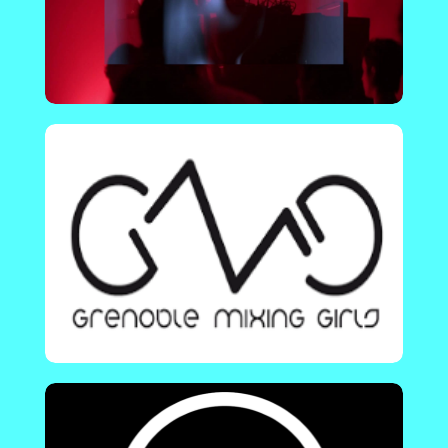
En savoir plus !
The futur is female : techno, queer et
feminist.
Lyon - France |TFIF met en avant des femmes de
la scène techno et des soirées aux line-
ups 100% féminins, sans aucune règle de genre
ni barrière identitaire.
En savoir plus !
SISTER