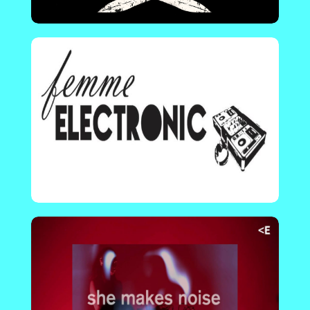
She makes noise festival
Madrid - Espagne | Né du collectif du même
nom, ce festival valorise des artistes femmes
qui sont impliquées dans les musiques
électroniques et le cinéma expérimental dans
une perspective de genre.
En savoir plus !
Grenoble mixing girls club
France - Grenoble | Collectif de djs et selectors
grenobloises. Son but : apporter de la visibilité
au Djing féminin, se fédérer et susciter des
vocations !