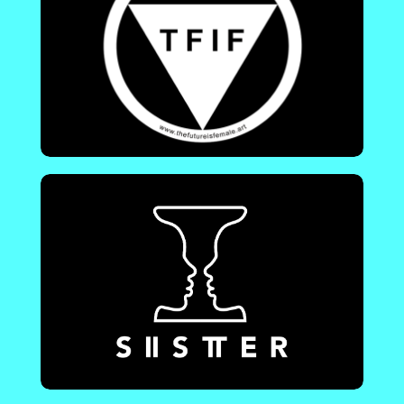
International | Collectif digital de femmes et
de personnes non-binaires de la musique
électronique, qui se soutiennent mutuellement
pour remédier aux inégalités dans ce domaine
depuis 2015.
En savoir plus !
Présence Compositrices
Outils à 360 ° à destination du réseau de la
musique classique professionnel et amateur :
base de données, ressources, soutien à la
programmation, à la création, observation...
En savoir plus !