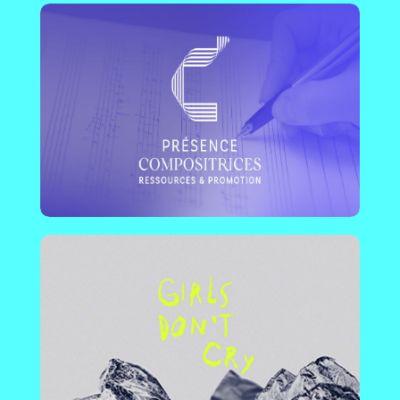
Girls Don’t Cry
France - Toulouse | Media en ligne dédié aux
artistes femmes, transgenres, queer et non-
binaires : illustratrices, DJ, musiciennes,
vidéastes, photographes, écrivaines…
En savoir plus !
Call me Femcee
International | Un projet qui tient à mettre en
avant des talents féminins de la scène hip-hop
underground.
En savoir plus !