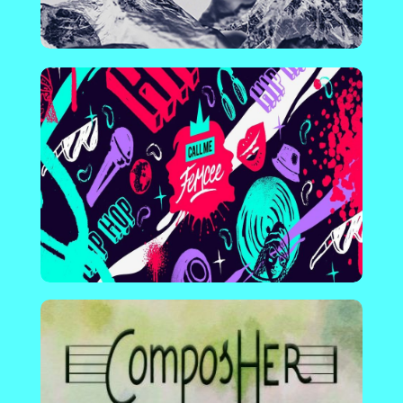
ComposHer
France | Plateforme qui promeut la musique
classique composée et jouée par des femmes,
en proposant playlists, interviews, critiques et
analyses.
En savoir plus !
Madame Rap
France | Média en ligne qui donne de la visibilité
aux rappeuses et aux artistes queer de la