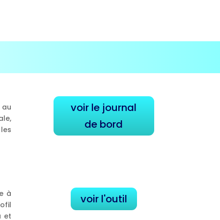
voir le journal
 au
ale,
de bord
les
se à
voir l'outil
ofil
u et