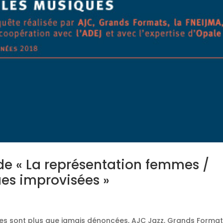
ude « La représentation femmes /
es improvisées »
mes sont plus que jamais dénoncées, AJC Jazz, Grands Formats