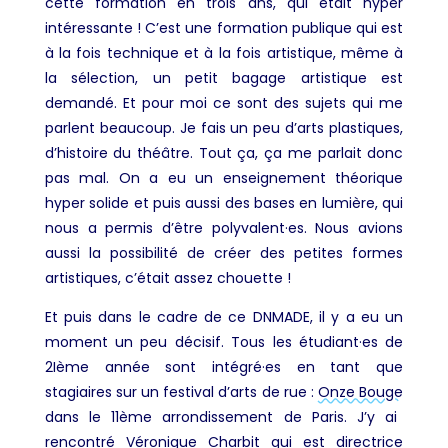
cette formation en trois ans, qui était hyper
intéressante ! C’est une formation publique qui est
à la fois technique et à la fois artistique, même à
la sélection, un petit bagage artistique est
demandé. Et
pour moi ce sont des sujets qui me
parlent beaucoup. Je fais un peu d’arts plastiques,
d’histoire du théâtre. Tout ça, ça me parlait donc
pas mal. On a eu un enseignement théorique
hyper solide et puis aussi des bases en lumière, qui
nous a permis d’être polyvalent·es. Nous avions
aussi la possibilité de créer des petites formes
artistiques, c’était assez chouette !
Et puis dans le cadre de ce DNMADE, il y a eu un
moment un peu décisif. Tous les étudiant·es de
2
Ième
année sont intégré·es en tant que
stagiaires sur un festival d’arts de rue :
Onze Bouge
dans le 11
ème
arrondissement de Paris. J’y ai
rencontré Véronique Charbit qui est directrice