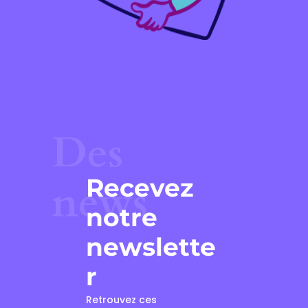
Des
Recevez
news
notre
newslette
r
Retrouvez ces