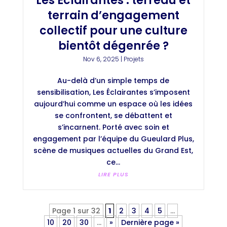
Les Éclairantes : terreau et
terrain d’engagement
collectif pour une culture
bientôt dégenrée ?
Nov 6, 2025
|
Projets
Au-delà d’un simple temps de
sensibilisation, Les Éclairantes s’imposent
aujourd’hui comme un espace où les idées
se confrontent, se débattent et
s’incarnent. Porté avec soin et
engagement par l’équipe du Gueulard Plus,
scène de musiques actuelles du Grand Est,
ce...
LIRE PLUS
Page 1 sur 32
1
2
3
4
5
…
10
20
30
…
»
Dernière page »