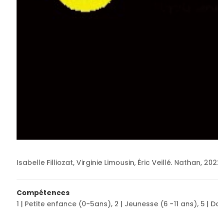
Isabelle Filliozat, Virginie Limousin, Éric Veillé. Nathan, 202
Compétences
1 | Petite enfance (0-5ans)
,
2 | Jeunesse (6 -11 ans)
,
5 | 