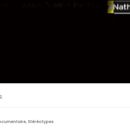
2.
Documentaire
,
Stéréotypes