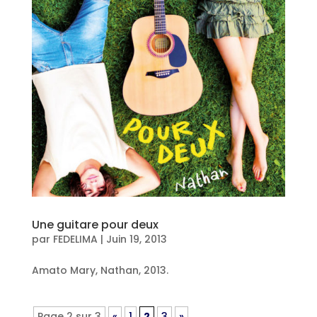
Une guitare pour deux
par
FEDELIMA
|
Juin 19, 2013
Amato Mary, Nathan, 2013.
Page 2 sur 3
«
1
2
3
»