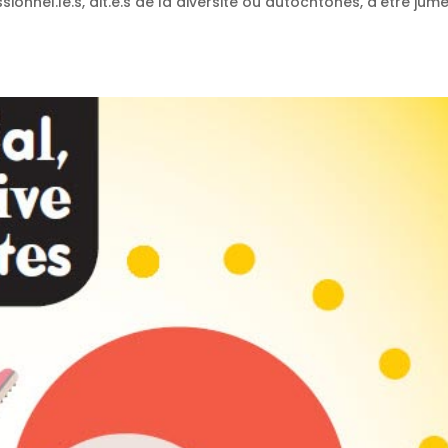
onnel.le.s, dit.e.s de la diversité ou autochtones, d’être jum