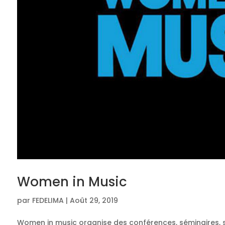
Women in Music
par
FEDELIMA
|
Août 29, 2019
Women in music organise des conférences, séminaires, s