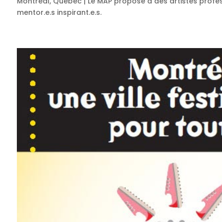
Montréal, Québec | Le MAP propose à des artistes professi
mentor.e.s inspirant.e.s.