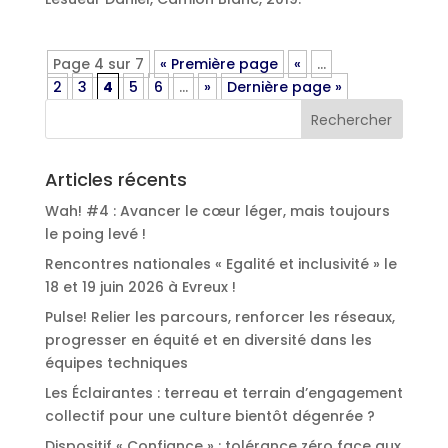
Page 4 sur 7
« Première page
«
…
2
3
4
5
6
…
»
Dernière page »
Articles récents
Wah! #4 : Avancer le cœur léger, mais toujours
le poing levé !
Rencontres nationales « Egalité et inclusivité » le
18 et 19 juin 2026 à Evreux !
Pulse! Relier les parcours, renforcer les réseaux,
progresser en équité et en diversité dans les
équipes techniques
Les Éclairantes : terreau et terrain d’engagement
collectif pour une culture bientôt dégenrée ?
Dispositif « Confiance » : tolérance zéro face aux