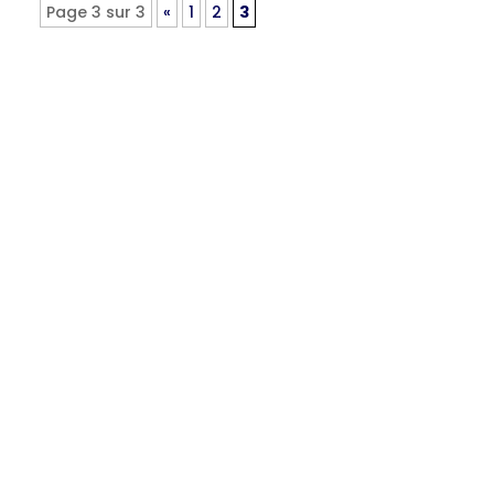
Page 3 sur 3
«
1
2
3