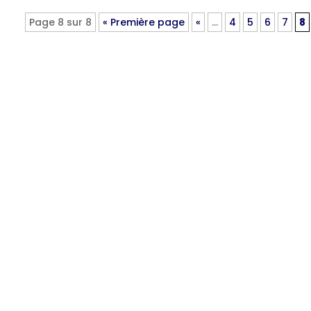
Page 8 sur 8
« Première page
«
…
4
5
6
7
8