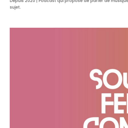
Depuis 2020 | Podcast qui propose de parler de musique 
sujet.