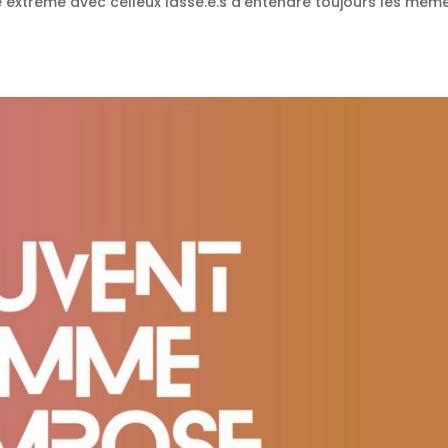
extrême avec celleux lassé.e.s d’entendre toujours les même