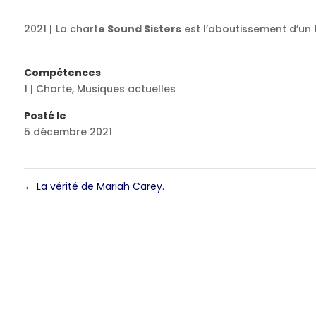
2021 |
L
a chart
e Sound Sisters
est l’aboutissement d’un t
Compétences
1 | Charte
,
Musiques actuelles
Posté le
5 décembre 2021
←
La vérité de Mariah Carey.