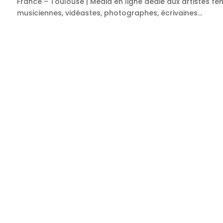
France – Toulouse | Media en ligne dédié aux artistes fem
musiciennes, vidéastes, photographes, écrivaines…