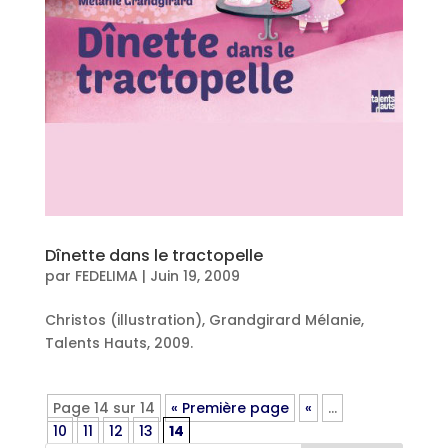
Dînette dans le tractopelle
par
FEDELIMA
|
Juin 19, 2009
Christos (illustration), Grandgirard Mélanie,
Talents Hauts, 2009.
Page 14 sur 14
« Première page
«
…
10
11
12
13
14