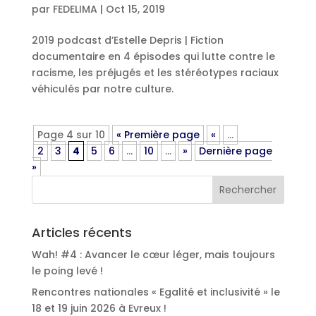
par
FEDELIMA
|
Oct 15, 2019
2019 podcast d’Estelle Depris | Fiction
documentaire en 4 épisodes qui lutte contre le
racisme, les préjugés et les stéréotypes raciaux
véhiculés par notre culture.
Page 4 sur 10
« Première page
«
…
2
3
4
5
6
…
10
…
»
Dernière page
»
Articles récents
Wah! #4 : Avancer le cœur léger, mais toujours
le poing levé !
Rencontres nationales « Egalité et inclusivité » le
18 et 19 juin 2026 à Evreux !