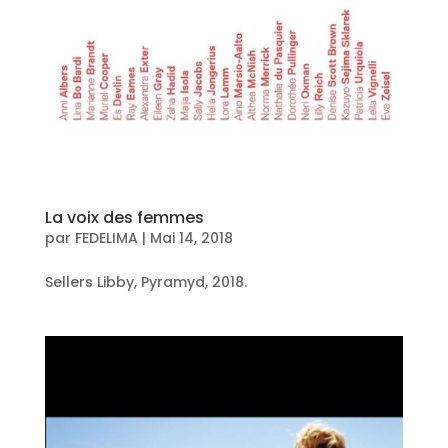
La voix des femmes
par
FEDELIMA
|
Mai 14, 2018
Sellers Libby, Pyramyd, 2018.