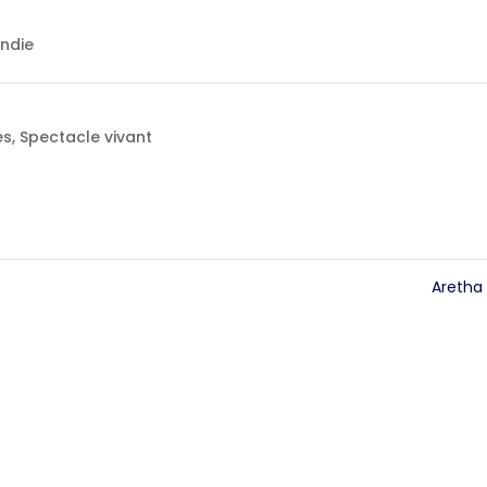
andie
es
,
Spectacle vivant
Aretha 