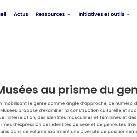
eil
Actus
Ressources
Initiatives et outils
e
Musées au prisme du gen
En mobilisant le genre comme angle d’approche, ce numéro d
 Musées propose d’examiner la construction culturelle et socia
ue l’interrelation, des identités masculines et féminines et des
ormes d’expression des identités de sexe et de genre. Les tra
éunis dans ce volume expriment une diversité de positionnem