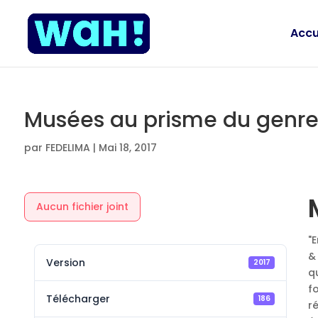
Accu
Musées au prisme du genr
par
FEDELIMA
|
Mai 18, 2017
Aucun fichier joint
"
&
Version
2017
q
f
Télécharger
186
r