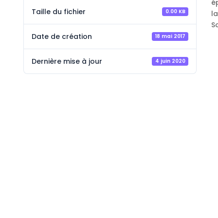
é
Taille du fichier
0.00 KB
l
S
Date de création
18 mai 2017
Dernière mise à jour
4 juin 2020