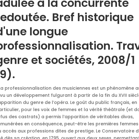
adulée à la concurrente
redoutée. Bref historique
d'une longue
professionnalisation. Trav
genre et sociétés, 2008/1
19).
 La professionnalisation des musiciennes est un phénomène an
 vu un développement fulgurant à partir de la fin du XVII siècl
’apparition du genre de l’opéra. Le goût du public français, en
articulier, pour les voix de femmes et la vérité théâtrale (et 
efus des castrats) a permis l’apparition de véritables divas,
émunérées en conséquence, peut-être les premières femmes 
u accès aux professions dites de prestige. Le Conservatoire d
té dès sa création, en 1795, ouvert aux deux sexes, permettan