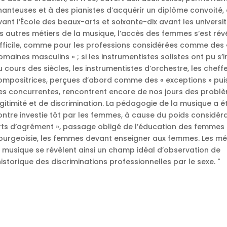
hanteuses et à des pianistes d’acquérir un diplôme convoité,
vant l’École des beaux-arts et soixante-dix avant les universit
es autres métiers de la musique, l’accès des femmes s’est rév
ifficile, comme pour les professions considérées comme des 
omaines masculins » ; si les instrumentistes solistes ont pu s
u cours des siècles, les instrumentistes d’orchestre, les cheffe
ompositrices, perçues d’abord comme des « exceptions » p
es concurrentes, rencontrent encore de nos jours des probl
égitimité et de discrimination. La pédagogie de la musique a é
ontre investie tôt par les femmes, à cause du poids considér
rts d’agrément », passage obligé de l’éducation des femmes 
ourgeoisie, les femmes devant enseigner aux femmes. Les mé
a musique se révèlent ainsi un champ idéal d’observation de
’historique des discriminations professionnelles par le sexe. "