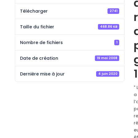
Télécharger
2741
Taille du fichier
468.86 KB
Nombre de fichiers
1
Date de création
19 mai 2008
Dernière mise à jour
4 juin 2020
"
a
l
p
r
r
e
é