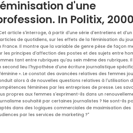
féminisation d'une
profession. In Politix, 2000
 Cet article s'interroge, à partir d'une série d'entretiens et d'u
'articles de quotidiens, sur les effets de la féminisation du jo
n France. Il montre que la variable de genre pèse de façon 
ur les principes d'affection des postes et des sujets entre h
emmes tant entre rubriques qu'au sein même des rubriques. I
n second lieu l'hypothèse d'une écriture journalistique spéci
 féminine ». Le constat des avancées relatives des femmes jou
onduit alors à de nouvelles questions relatives à l'utilisation 
ompétences féminines par les entreprises de presse. Les savo
lus propres aux femmes s'expriment-ils dans un renouvellem
ournalisme souhaité par certaines journalistes ? Ne sont-ils p
aptés dans des logiques commerciales de maximisation des
udiences par les services de marketing ?"