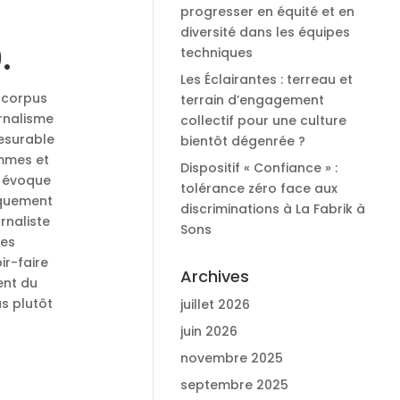
progresser en équité et en
diversité dans les équipes
.
techniques
Les Éclairantes : terreau et
n corpus
terrain d’engagement
urnalisme
collectif pour une culture
mesurable
bientôt dégenrée ?
ommes et
Dispositif « Confiance » :
l évoque
tolérance zéro face aux
fiquement
discriminations à La Fabrik à
rnaliste
Sons
des
ir-faire
Archives
ent du
as plutôt
juillet 2026
juin 2026
novembre 2025
septembre 2025