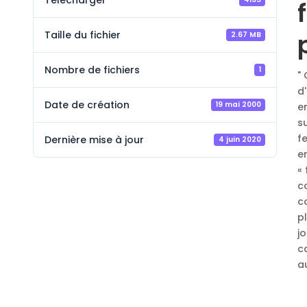
Télécharger
Taille du fichier
2.67 MB
Nombre de fichiers
1
"
d
Date de création
19 mai 2000
e
s
f
Dernière mise à jour
4 juin 2020
e
«
c
c
p
j
c
a