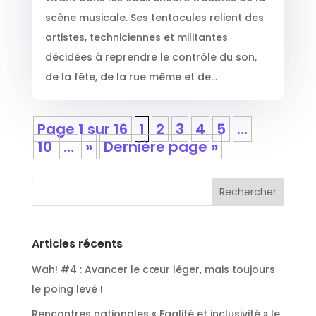
scène musicale. Ses tentacules relient des
artistes, techniciennes et militantes
décidées à reprendre le contrôle du son,
de la fête, de la rue même et de...
Page 1 sur 16
1
2
3
4
5
…
10
…
»
Dernière page »
Articles récents
Wah! #4 : Avancer le cœur léger, mais toujours
le poing levé !
Rencontres nationales « Egalité et inclusivité » le