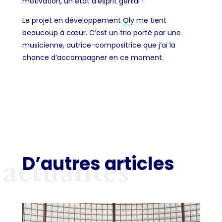
motivation, un état d’esprit génial !
Le projet en développement
Öly
me tient
beaucoup à cœur. C’est un trio porté par une
musicienne, autrice-compositrice que j’ai la
chance d’accompagner en ce moment.
D’autres articles
actualités