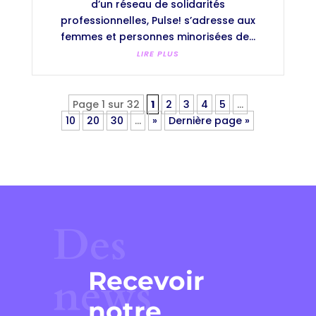
d’un réseau de solidarités
professionnelles, Pulse! s’adresse aux
femmes et personnes minorisées de...
LIRE PLUS
Page 1 sur 32
1
2
3
4
5
…
10
20
30
…
»
Dernière page »
Des
Recevoir
news
notre