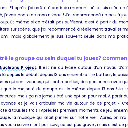
ans. Et après, j’ai arrêté à partir du moment où je suis allée en
i arrêté, j’avais honte de mon niveau ! J’ai recommencé un peu à 
up. Et même si ce n’était pas suffisant, c’est à partir du m
uitare sur scène, que j’ai recommencé à réellement travailler ma 
 ami, mais globalement je suis souvent seule dans ma prati
é le groupe au sein duquel tu joues? Comment s
Nucleons Project
. Il est né au lycée autour d’un noyau d’a
 là depuis le début, depuis 13 ans ensemble ! Le batteur, le ba
es qui sont venues, qui sont reparties, des personnes avec qui ça
 que la majorité du groupe est la même depuis 13 ans ! Je sai
érieures, mais ça n’a jamais été une option pour moi. À partir d
on avance et je vais articuler ma vie autour de ce projet ». 
 pacte à tous les trois ! Après les premiers moments de jeu ens
e groupe, la musique qui allait primer sur notre vie . Après, on
 voulu suivre n’ont pas suivi, ce est pas grave ; mais c’est ce p