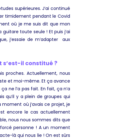
 études supérieures. J’ai continué
jouer timidement pendant le Covid
oment où je me suis dit que mon
guitare toute seule ! Et puis j’ai
que, j’essaie de m’adapter aux
’est-il constitué ?
mis proches. Actuellement, nous
ssiste et moi-même. Et ça avance
 ne l’a pas fait. En fait, ça n’a
s qu’il y a plein de groupes qui
u moment où j’avais ce projet, je
C’est encore le cas actuellement
emble, nous nous sommes dits que
 n’a forcé personne ! A un moment
acte-là qui nous lie ! On est sûrs