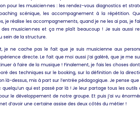
tion pour les musicien·nes : les rendez-vous diagnostics et st
 coaching scénique, les accompagnement à la répétition. Q
s, je réalise les accompagnements, quand je ne les ai pas, je fa
t des musicien
·
nes et ça me plaît beaucoup ! Je suis aussi r
u sein de la structure.
, je ne cache pas le fait que je suis musicienne aux pers
érience directe. Le fait que moi aussi j’ai galéré, que je me s
uer à faire de la musique ! Finalement, je fais les choses dont 
oré des techniques sur le booking, sur la définition de la dire
on là-dessus, mis à part sur l’entrée pédagogique. Je pense qu
quelqu’un qui est passé par là ! Je leur partage tous les outils 
ur le développement de notre groupe. Et puis j’ai vu énormé
et d’avoir une certaine assise des deux côtés du métier !