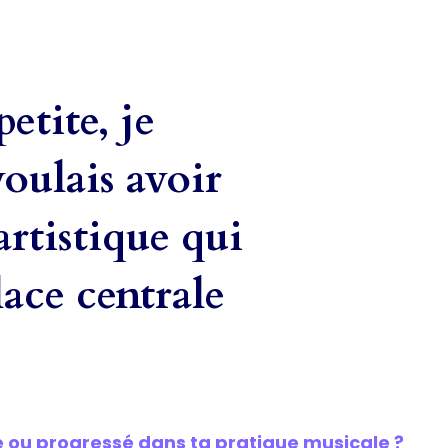
etite, je
voulais avoir
artistique qui
ace centrale
ou progressé dans ta pratique musicale ?