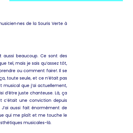
sicien·nes de la Souris Verte à
nt aussi beaucoup. Ce sont des
e tel, mais je sais qu’assez tôt,
prendre ou comment faire!. Il se
, toute seule, et ce n’était pas
et musical que j’ai actuellement,
isi d’être juste chanteuse. Là, ça
nt c’était une conviction depuis
 ! J’ai aussi fait énormément de
que qui me plaît et me touche le
esthétiques musicales-là.