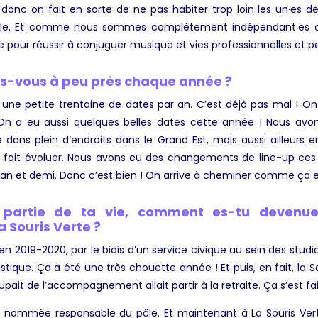
donc on fait en sorte de ne pas habiter trop loin les un·es des
emble. Et comme nous sommes complètement indépendant·es on
 pour réussir à conjuguer musique et vies professionnelles et pe
es-vous à peu près chaque année ?
une petite trentaine de dates par an. C’est déjà pas mal ! On
. On a eu aussi quelques belles dates cette année ! Nous avon
dans plein d’endroits dans le Grand Est, mais aussi ailleurs e
s fait évoluer. Nous avons eu des changements de line-up ces 
n an et demi. Donc c’est bien ! On arrive à cheminer comme ça e
re partie de ta vie, comment es-tu devenu
Souris Verte ?
 en 2019-2020, par le biais d’un service civique au sein des studio
istique. Ça a été une très chouette année ! Et puis, en fait, la 
pait de l’accompagnement allait partir à la retraite.
Ça s’est f
té nommée responsable du pôle. Et maintenant à La Souris Vert