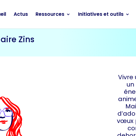
eil
Actus
Ressources
Initiatives et outils
aire Zins
Vivre 
un
éner
anim
Mai
d’ado
vœux p
co
dehors