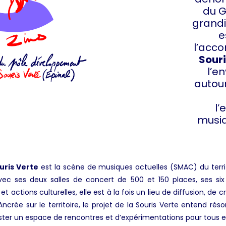
du G
grandi
e
l’acc
Souri
l’e
autou
l’
musiq
uris Verte
est la scène de musiques actuelles (SMAC) du territ
ec ses deux salles de concert de 500 et 150 places, ses six 
ctions culturelles, elle est à la fois un lieu de diffusion, de c
ncrée sur le territoire, le projet de la Souris Verte entend rés
ter un espace de rencontres et d’expérimentations pour tous et