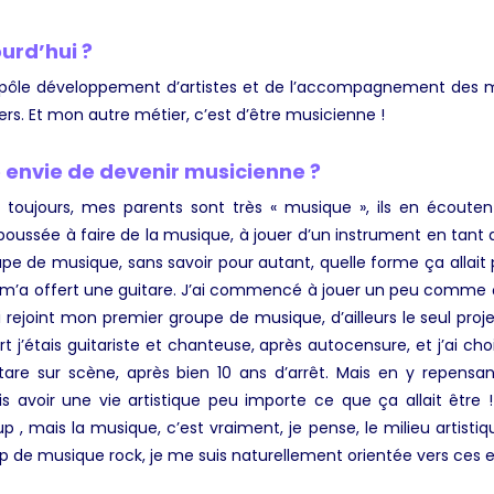
urd’hui ?
 pôle développement d’artistes et de l’accompagnement des mu
ers. Et mon autre métier, c’est d’être musicienne !
 envie de devenir musicienne ?
 toujours, mes parents sont très « musique », ils en écoute
ussée à faire de la musique, à jouer d’un instrument en tant qu
upe de musique, sans savoir pour autant, quelle forme ça allait 
m’a offert une guitare. J’ai commencé à jouer un peu comme ça
’ai rejoint mon premier groupe de musique, d’ailleurs le seul proj
t j’étais guitariste et chanteuse, après autocensure, et j’ai cho
uitare sur scène, après bien 10 ans d’arrêt. Mais en y repensa
ais avoir une vie artistique peu importe ce que ça allait être
p , mais la musique, c’est vraiment, je pense, le milieu artisti
up de musique rock, je me suis naturellement orientée vers ces 