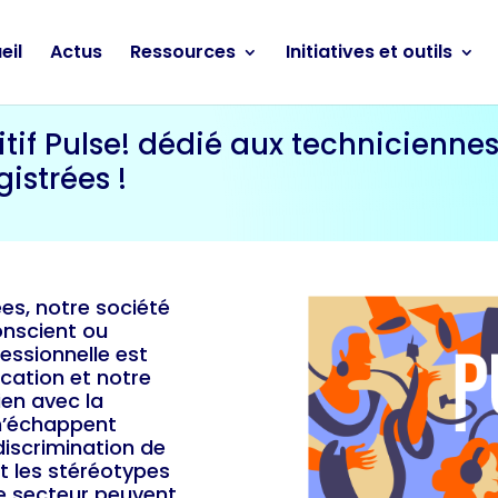
eil
Actus
Ressources
Initiatives et outils
if Pulse! dédié aux techniciennes
istrées !
es, notre société
onscient ou
essionnelle est
cation et notre
ien avec la
 n’échappent
iscrimination de
t les stéréotypes
ce secteur peuvent