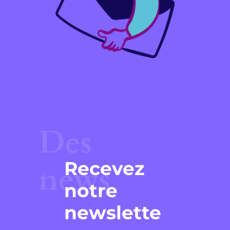
Des
Recevez
news
notre
newslette