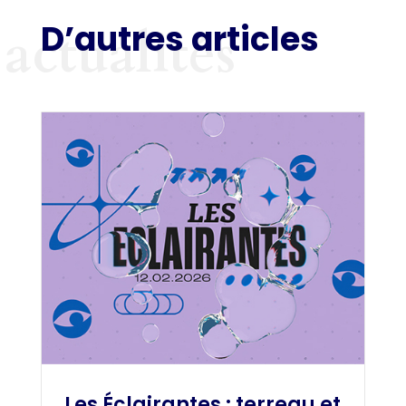
D’autres articles
actualités
Les Éclairantes : terreau et