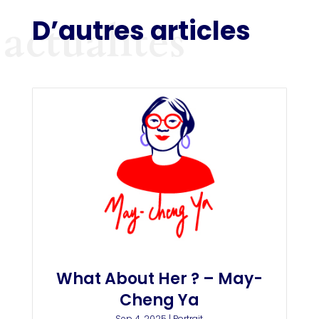
D’autres articles
actualités
What About Her ? – May-
Cheng Ya
Sep 4, 2025
|
Portrait