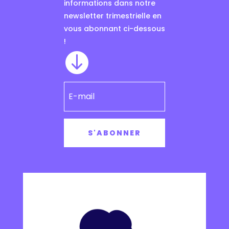
informations dans notre
newsletter trimestrielle en
vous abonnant ci-dessous
!

S'ABONNER