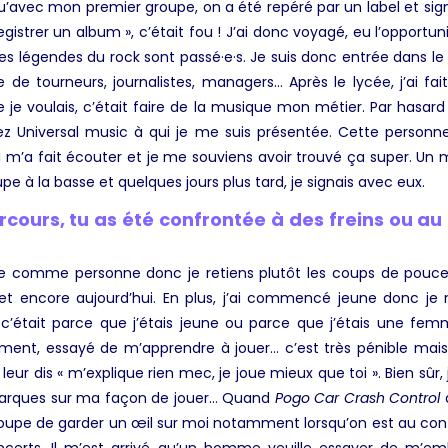
qu’avec mon premier groupe, on a été repéré par un label et sign
egistrer un album », c’était fou ! J’ai donc voyagé, eu l’opportun
es légendes du rock sont passé·e·s. Je suis donc entrée dans le
e de tourneurs, journalistes, managers… Après le lycée, j’ai fa
je voulais, c’était faire de la musique mon métier. Par hasard 
hez Universal music à qui je me suis présentée. Cette person
l m’a fait écouter et je me souviens avoir trouvé ça super. Un m
pe à la basse et quelques jours plus tard, je signais avec eux.
cours, tu as été confrontée à des freins ou au
tive comme personne donc je retiens plutôt les coups de pouces
et encore aujourd’hui. En plus, j’ai commencé jeune donc je n’
c’était parce que j’étais jeune ou parce que j’étais une fe
ent, essayé de m’apprendre à jouer… c’est très pénible mais 
 leur dis « m’explique rien mec, je joue mieux que toi ». Bien sûr
marques sur ma façon de jouer… Quand
Pogo Car Crash Control
oupe de garder un œil sur moi notamment lorsqu’on est au co
ncerts. Il m’est arrivé qu’un homme veuille essayer de m’em