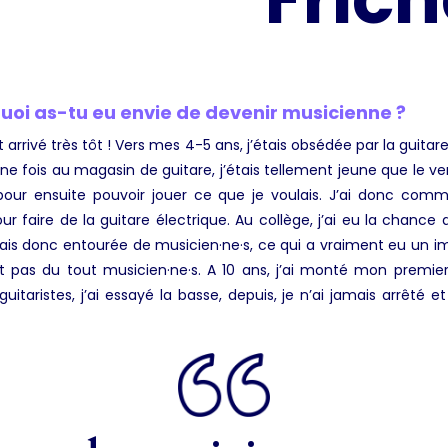
uoi as-tu eu envie de devenir musicienne ?
st arrivé très tôt ! Vers mes 4-5 ans, j’étais obsédée par la guitar
e fois au magasin de guitare, j’étais tellement jeune que le v
pour ensuite pouvoir jouer ce que je voulais. J’ai donc com
ur faire de la guitare électrique. Au collège, j’ai eu la chance
ais donc entourée de musicien·ne·s, ce qui a vraiment eu un 
nt pas du tout musicien·ne·s. A 10 ans, j’ai monté mon prem
uitaristes, j’ai essayé la basse, depuis, je n’ai jamais arrêté e