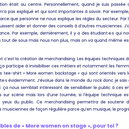
tion était au centre. Personnellement, quand je suis passée d
 pas expliqué et qui sont importantes à savoir. Par exemple, o
rce que personne ne nous explique les règles du secteur. Par le 
issent aider et donner des conseils à d’autres musiciennes. J
ance. Par exemple, dernièrement, il y a des étudiant·e·s qui n
 du tout de sous mais nous non plus, mais on va quand même essa
ojet c’est la création de merchandising. Les équipes techniques 
 ça participe à invisibiliser ces métiers et notamment les femme
s tee-shirt « More women backstage » qui sont orientés vers l
·te·s évidemment. J’évolue dans le monde du rock donc je sais q
a nous semblait intéressant de sensibiliser le public à ces en
ur scène mais lors d’une tournée, si l’équipe technique est
ux yeux du public. Ce merchandising permettra de soutenir d
es musiciennes de façon régulière parce qu’en musique, le progrè
sibles de « More women on stage », pour toi ?