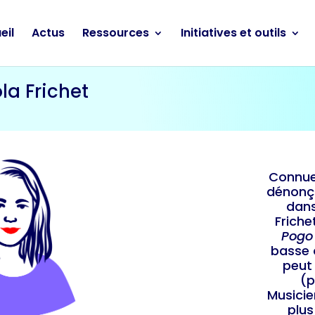
eil
Actus
Ressources
Initiatives et outils
la Frichet
Connue
dénonça
dans
Friche
Pogo
basse 
peut
(p
Musicie
plus