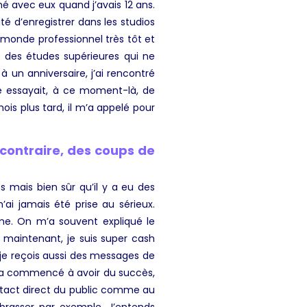
é avec eux quand j’avais 12 ans.
ité d’enregistrer dans les studios
 monde professionnel très tôt et
it des études supérieures qui ne
à un anniversaire, j’ai rencontré
ne essayait, à ce moment-là, de
ois plus tard, il m’a appelé pour
 contraire, des coups de
 mais bien sûr qu’il y a eu des
ai jamais été prise au sérieux.
mme. On m’a souvent expliqué le
maintenant, je suis super cash
, je reçois aussi des messages de
a commencé à avoir du succès,
ntact direct du public comme au
brasser par exemple. J’entends