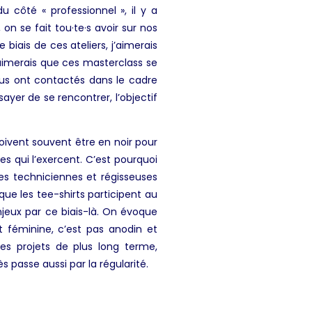
u côté « professionnel », il y a
n se fait tou·te·s avoir sur nos
biais de ces ateliers, j’aimerais
’aimerais que ces masterclass se
ous ont contactés dans le cadre
yer de se rencontrer, l’objectif
doivent souvent être en noir pour
s qui l’exercent. C’est pourquoi
es techniciennes et régisseuses
ue les tee-shirts participent au
jeux par ce biais-là. On évoque
 féminine, c’est pas anodin et
es projets de plus long terme,
s passe aussi par la régularité.