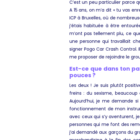
C’est un peu particulier parce 
A 15 ans, on m’a dit « tu vas enr
ICP à Bruxelles, où de nombreus
j’étais habituée à être entouré
m’ont pas tellement plu, ce que 
une personne qui travaillait c
signer Pogo Car Crash Control. I
me proposer de rejoindre le grou
Est-ce que dans ton par
pouces ?
Les deux ! Je suis plutôt posi
freins : du sexisme, beaucoup 
Aujourd’hui, je me demande si 
fonctionnement de mon instrum
avec ceux qui s’y aventurent, je
personnes qui me font des re
j’ai demandé aux garçons du gr
merchandising à la fin des co