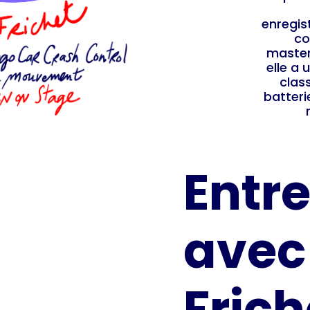
enregis
co
master
elle a 
clas
batteri
Entre
avec
Frich