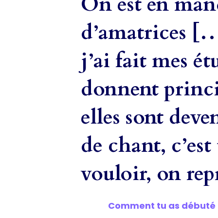
On est en man
d’amatrices […
j’ai fait mes é
donnent princi
elles sont deve
de chant, c’est
vouloir, on re
Comment tu as débuté 