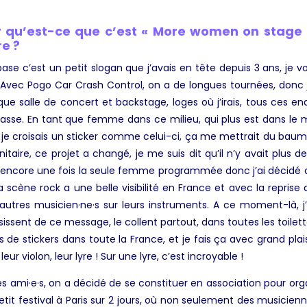
r qu’est-ce que c’est « More women on stage 
re ?
se c’est un petit slogan que j’avais en tête depuis 3 ans, je vo
. Avec Pogo Car Crash Control, on a de longues tournées, donc j
 salle de concert et backstage, loges où j’irais, tous ces end
 passe. En tant que femme dans ce milieu, qui plus est dans le 
si je croisais un sticker comme celui-ci, ça me mettrait du bau
nitaire, ce projet a changé, je me suis dit qu’il n’y avait plus 
tais encore une fois la seule femme programmée donc j’ai décidé
La scène rock a une belle visibilité en France et avec la repri
autres musicien·ne·s sur leurs instruments. A ce moment-là, j’
sissent de ce message, le collent partout, dans toutes les toilett
es de stickers dans toute la France, et je fais ça avec grand plai
r leur violon, leur lyre ! Sur une lyre, c’est incroyable !
 ami·e·s, on a décidé de se constituer en association pour or
etit festival à Paris sur 2 jours, où non seulement des musicien