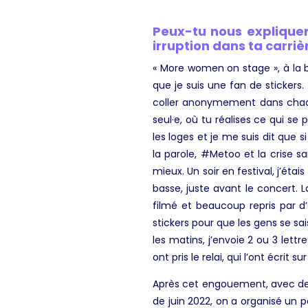
Peux-tu nous explique
irruption dans ta carriè
« More women on stage », à la ba
que je suis une fan de stickers
coller anonymement dans chaque
seul·e, où tu réalises ce qui se
les loges et je me suis dit que 
la parole, #Metoo et la crise sa
mieux. Un soir en festival, j’é
basse, juste avant le concert. 
filmé et beaucoup repris par d’
stickers pour que les gens se sai
les matins, j’envoie 2 ou 3 lettr
ont pris le relai, qui l’ont écrit su
Après cet engouement, avec des
de juin 2022, on a organisé un p