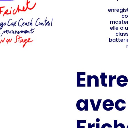
enregis
co
master
elle a 
clas
batteri
Entre
avec
Frich