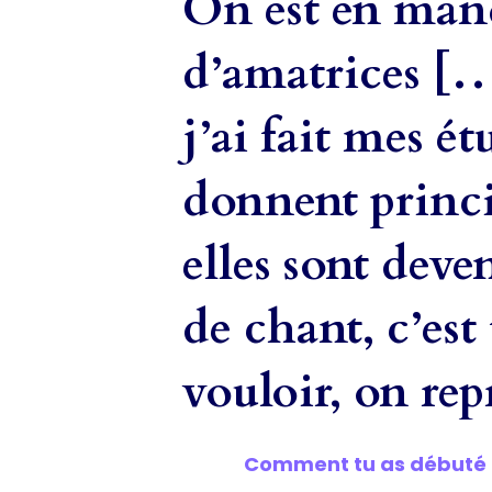
On est en man
d’amatrices […
j’ai fait mes é
donnent princi
elles sont deve
de chant, c’est
vouloir, on re
Comment tu as débuté 