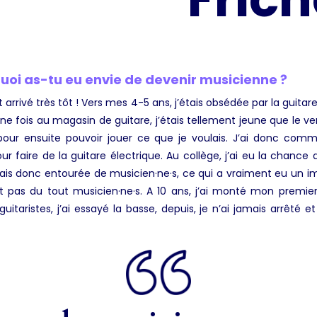
uoi as-tu eu envie de devenir musicienne ?
st arrivé très tôt ! Vers mes 4-5 ans, j’étais obsédée par la guitar
e fois au magasin de guitare, j’étais tellement jeune que le v
pour ensuite pouvoir jouer ce que je voulais. J’ai donc com
ur faire de la guitare électrique. Au collège, j’ai eu la chance
ais donc entourée de musicien·ne·s, ce qui a vraiment eu un 
nt pas du tout musicien·ne·s. A 10 ans, j’ai monté mon prem
uitaristes, j’ai essayé la basse, depuis, je n’ai jamais arrêté e