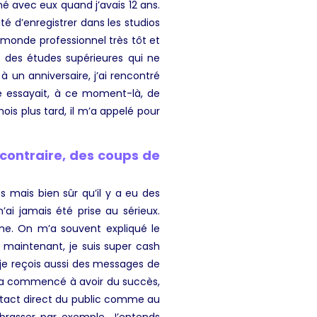
é avec eux quand j’avais 12 ans.
ité d’enregistrer dans les studios
 monde professionnel très tôt et
it des études supérieures qui ne
à un anniversaire, j’ai rencontré
ne essayait, à ce moment-là, de
ois plus tard, il m’a appelé pour
 contraire, des coups de
 mais bien sûr qu’il y a eu des
ai jamais été prise au sérieux.
mme. On m’a souvent expliqué le
maintenant, je suis super cash
, je reçois aussi des messages de
a commencé à avoir du succès,
ntact direct du public comme au
brasser par exemple. J’entends