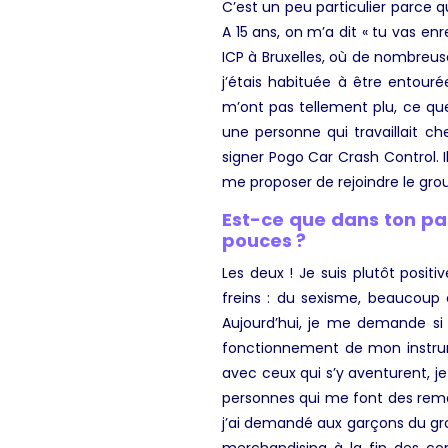
C’est un peu particulier parce 
A 15 ans, on m’a dit « tu vas enr
ICP à Bruxelles, où de nombreus
j’étais habituée à être entouré
m’ont pas tellement plu, ce que 
une personne qui travaillait c
signer Pogo Car Crash Control. I
me proposer de rejoindre le grou
Est-ce que dans ton par
pouces ?
Les deux ! Je suis plutôt posi
freins : du sexisme, beaucoup 
Aujourd’hui, je me demande si 
fonctionnement de mon instrum
avec ceux qui s’y aventurent, je
personnes qui me font des re
j’ai demandé aux garçons du gr
merchandising à la fin des co