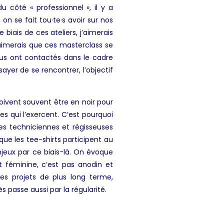
u côté « professionnel », il y a
n se fait tou·te·s avoir sur nos
biais de ces ateliers, j’aimerais
’aimerais que ces masterclass se
ous ont contactés dans le cadre
yer de se rencontrer, l’objectif
doivent souvent être en noir pour
s qui l’exercent. C’est pourquoi
es techniciennes et régisseuses
ue les tee-shirts participent au
jeux par ce biais-là. On évoque
 féminine, c’est pas anodin et
es projets de plus long terme,
s passe aussi par la régularité.