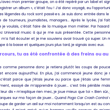
qu’avec mon premier groupe, on a été repéré par un label et sign
egistrer un album », c’était fou ! J’ai donc voyagé, eu l’opportun
es légendes du rock sont passé·e·s. Je suis donc entrée dans le
e de tourneurs, journalistes, managers… Après le lycée, j’ai fa
je voulais, c’était faire de la musique mon métier. Par hasard 
hez Universal music à qui je me suis présentée. Cette person
l m’a fait écouter et je me souviens avoir trouvé ça super. Un m
pe à la basse et quelques jours plus tard, je signais avec eux.
cours, tu as été confrontée à des freins ou au
tive comme personne donc je retiens plutôt les coups de pouces
et encore aujourd’hui. En plus, j’ai commencé jeune donc je n’
c’était parce que j’étais jeune ou parce que j’étais une fe
ent, essayé de m’apprendre à jouer… c’est très pénible mais 
 leur dis « m’explique rien mec, je joue mieux que toi ». Bien sûr
marques sur ma façon de jouer… Quand
Pogo Car Crash Control
oupe de garder un œil sur moi notamment lorsqu’on est au co
ncerts. Il m’est arrivé qu’un homme veuille essayer de m’em