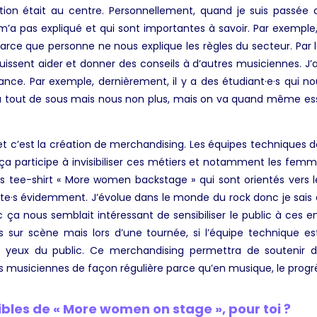
tion était au centre. Personnellement, quand je suis passée d
 pas expliqué et qui sont importantes à savoir. Par exemple, o
rce que personne ne nous explique les règles du secteur. Par le 
issent aider et donner des conseils à d’autres musiciennes. J
ance. Par exemple, dernièrement, il y a des étudiant·e·s qui n
 du tout de sous mais nous non plus, mais on va quand même essa
ojet c’est la création de merchandising. Les équipes techniques 
 ça participe à invisibiliser ces métiers et notamment les femme
s tee-shirt « More women backstage » qui sont orientés vers l
·te·s évidemment. J’évolue dans le monde du rock donc je sais q
a nous semblait intéressant de sensibiliser le public à ces en
ur scène mais lors d’une tournée, si l’équipe technique est
ux yeux du public. Ce merchandising permettra de soutenir d
es musiciennes de façon régulière parce qu’en musique, le progrè
sibles de « More women on stage », pour toi ?