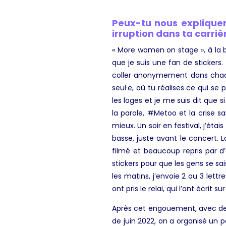
Peux-tu nous explique
irruption dans ta carriè
« More women on stage », à la ba
que je suis une fan de stickers
coller anonymement dans chaque
seul·e, où tu réalises ce qui se
les loges et je me suis dit que 
la parole, #Metoo et la crise sa
mieux. Un soir en festival, j’é
basse, juste avant le concert. 
filmé et beaucoup repris par d’
stickers pour que les gens se sai
les matins, j’envoie 2 ou 3 lettr
ont pris le relai, qui l’ont écrit su
Après cet engouement, avec des
de juin 2022, on a organisé un p