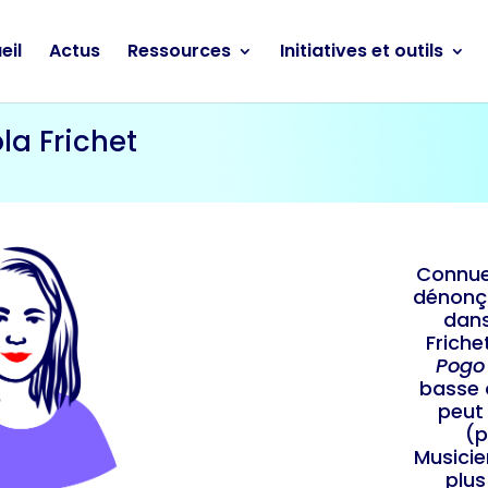
eil
Actus
Ressources
Initiatives et outils
la Frichet
Connue
dénonça
dans
Friche
Pogo
basse 
peut
(p
Musicie
plus