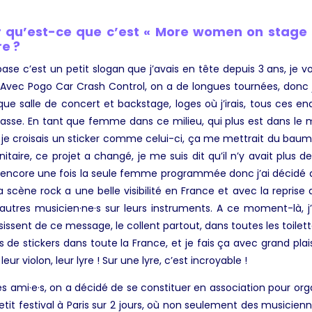
r qu’est-ce que c’est « More women on stage 
re ?
se c’est un petit slogan que j’avais en tête depuis 3 ans, je vo
. Avec Pogo Car Crash Control, on a de longues tournées, donc j
 salle de concert et backstage, loges où j’irais, tous ces end
 passe. En tant que femme dans ce milieu, qui plus est dans le 
si je croisais un sticker comme celui-ci, ça me mettrait du bau
nitaire, ce projet a changé, je me suis dit qu’il n’y avait plus 
tais encore une fois la seule femme programmée donc j’ai décidé
La scène rock a une belle visibilité en France et avec la repri
autres musicien·ne·s sur leurs instruments. A ce moment-là, j’
sissent de ce message, le collent partout, dans toutes les toilett
es de stickers dans toute la France, et je fais ça avec grand plai
r leur violon, leur lyre ! Sur une lyre, c’est incroyable !
 ami·e·s, on a décidé de se constituer en association pour or
etit festival à Paris sur 2 jours, où non seulement des musicien