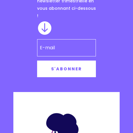
newsletter trimestrielle en
vous abonnant ci-dessous
!

S'ABONNER