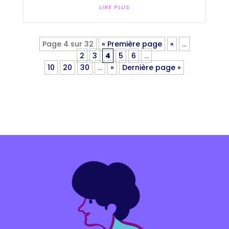
LIRE PLUS
Page 4 sur 32
« Première page
«
…
2
3
4
5
6
…
10
20
30
…
»
Dernière page »