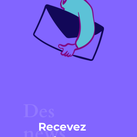
Des
Recevez
news