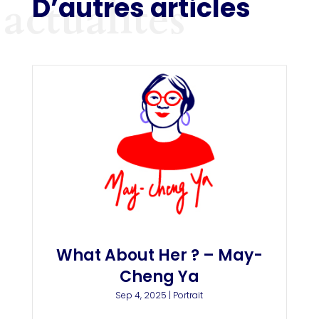
D’autres articles
actualités
What About Her ? – May-
Cheng Ya
Sep 4, 2025
|
Portrait