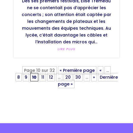
Dès ses premiers festivals, Elise Tremeau
ne se contentait pas d’apprécier les
concerts ; son attention était captée par
les changements de plateaux et les
mouvements des équipes techniques. Au
lycée, c’était davantage les câbles et
l’installation des micros qui...
LIRE PLUS
Page 10 sur 32
« Première page
«
…
8
9
10
11
12
…
20
30
…
»
Dernière
page »