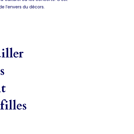
 de l’envers du décors.
iller
s
it
illes