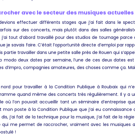
ocher avec le secteur des musiques actuelles
evions effectuer différents stages que j’ai fait dans le spect
arfois sur des concerts, mais plutôt dans des salles général
 j’ai tout d’abord travaillé pour des studios de tournage parce
je savais faire. C’était l’opportunité directe d’emploi par rap
 partie travailler dans une petite salle près de Rouen qui s’appell
o modo deux dates par semaine, l’une de ces deux dates est s
s d’impro, compagnies amateures, des choses comme ça. Mais vo
le nord pour travailler à la Condition Publique à Roubaix qui 
gramme quand même des concerts très régulièrement. Il y a un
lle où l’on pouvait accueillir tant un séminaire d’entreprise 
ant mon poste à la Condition Publique que j’ai eu connaissance d
is, j’ai fait de la technique pour la musique, j’ai fait de la rég
 ce qui me permet de raccrocher, vraiment avec les musiques
 postulé !