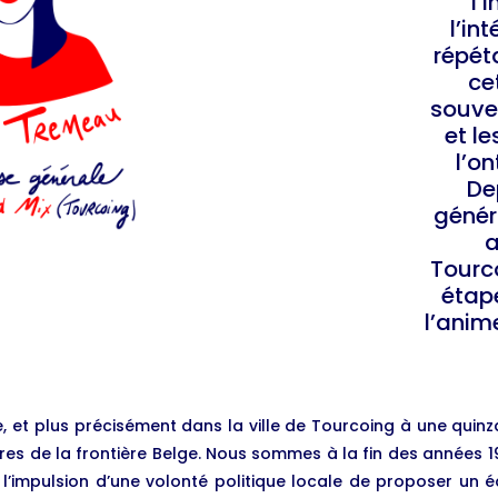
l’
l’in
répéta
ce
souve
et le
l’o
De
génér
a
Tourco
étap
l’anim
, et plus précisément dans la ville de Tourcoing à une quinz
ètres de la frontière Belge. Nous sommes à la fin des années
s l’impulsion d’une volonté politique locale de proposer un 