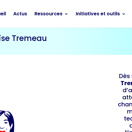
eil
Actus
Ressources
Initiatives et outils
lise Tremeau
Dès 
Tr
d’a
att
chan
m
te