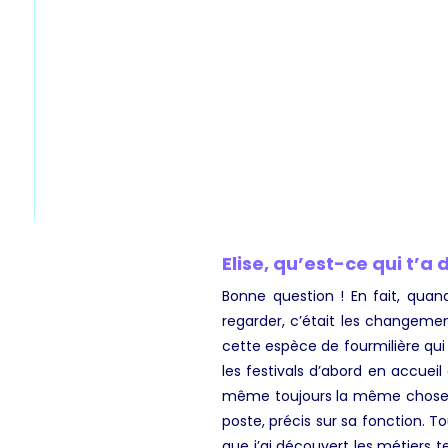
Elise, qu’est-ce qui t’
Bonne question ! En fait, quand 
regarder, c’était les changemen
cette espèce de fourmilière qui 
les festivals d’abord en accuei
même toujours la même chose qu
poste, précis sur sa fonction. T
que j’ai découvert les métiers t