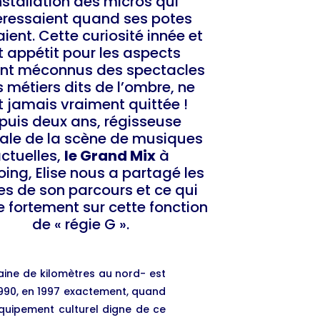
installation des micros qui
téressaient quand ses potes
ient. Cette curiosité innée et
t appétit pour les aspects
nt méconnus des spectacles
s métiers dits de l’ombre, ne
nt jamais vraiment quittée !
puis deux ans, régisseuse
ale de la scène de musiques
ctuelles,
le Grand Mix
à
ing, Elise nous a partagé les
es de son parcours et ce qui
e fortement sur cette fonction
de « régie G ».
aine de kilomètres au nord- est
 1990, en 1997 exactement, quand
équipement culturel digne de ce