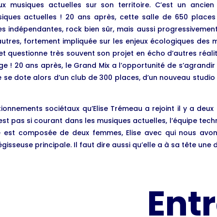
 musiques actuelles sur son territoire. C’est un ancien 
ues actuelles ! 20 ans après, cette salle de 650 places s
es indépendantes, rock bien sûr, mais aussi progressivemen
e autres, fortement impliquée sur les enjeux écologiques des 
 et questionne très souvent son projet en écho d’autres réal
ige ! 20 ans après, le Grand Mix a l’opportunité de s’agrandir
ure se dote alors d’un club de 300 places, d’un nouveau studio
tionnements sociétaux qu’Elise Trémeau a rejoint il y a deux
n’est pas si courant dans les musiques actuelles, l’équipe t
lle est composée de deux femmes, Elise avec qui nous av
gisseuse principale. Il faut dire aussi qu’elle a à sa tête une d
Entr