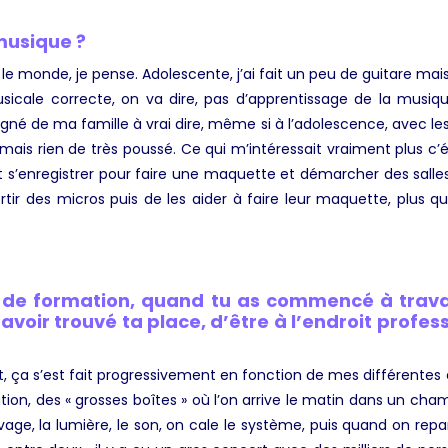
 musique ?
 le monde, je pense. Adolescente, j’ai fait un peu de guitare ma
sicale correcte, on va dire, pas d’apprentissage de la musiq
gné de ma famille à vrai dire, même si à l’adolescence, avec les c
jamais rien de très poussé. Ce qui m’intéressait vraiment plus c’
t s’enregistrer pour faire une maquette et démarcher des salles
sortir des micros puis de les aider à faire leur maquette, plus 
e de formation, quand tu as commencé à travai
avoir trouvé ta place, d’être à l’endroit profess
, ça s’est fait progressivement en fonction de mes différentes 
ion, des « grosses boîtes » où l’on arrive le matin dans un champ,
vage, la lumière, le son, on cale le système, puis quand on repar