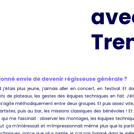
avec
Tre
a donné envie de devenir régisseuse générale ?
j’étais plus jeune, j’aimais aller en concert, en festival. Et da
ts de plateaux, les gestes des équipes techniques en fait. J’é
s’agite méthodiquement entre deux groupes. Et puis assez vite, 
l artistes, puis au bar, les missions classiques des bénévoles !
i me fascinait : observer les montages, les équipes technique
out ça m’intéressait et m’impressionnait même plus que la partie 
echniques, parce que plus petite, je n’ai pas baigné dans le milie