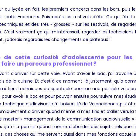
du lycée en fait, les premiers concerts dans les bars, puis l
es cafés-concerts. Puis après les festivals d’été. Ce qui était
techniques et des très « grosses » sur les festivals, de regar
. C’est vraiment ça qui m’intéressait, regarder les techniciens b
t, j’adorais regardais les changements de plateaux !
de cette curiosité d’adolescente pour les 
 faire un parcours professionnel ?
vant d’arriver sur cette voie. Avant d’avoir le bac, j’ai travaillé u
aisais de la cuisine. Et c’est à ce moment-là justement, qu’a 
x métiers techniques du spectacle comme une possible voie pr
e pour avoir le bac et pour pouvoir ensuite poursuivre mes étu
e technique audiovisuelle à l’université de Valenciennes, plutôt o
miquement d’arriver quand même à mes fins et d’aller vers la t
ar le master « management de la communication audiovisuelle » 
s ça m’a permis quand même d’aborder des sujets tels que les b
, des choses qui me servent aussi dans mes fonctions actuelle