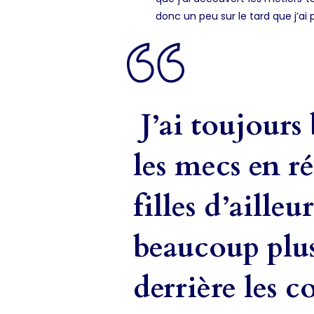
donc un peu sur le tard que j’ai 
J’ai toujours 
les mecs en ré
filles d’ailleu
beaucoup plus
derrière les c