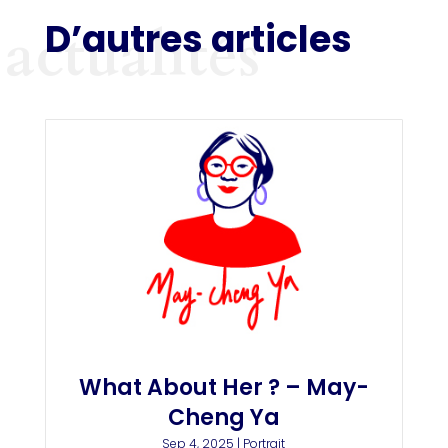
D’autres articles
actualités
What About Her ? – May-
Cheng Ya
Sep 4, 2025
|
Portrait