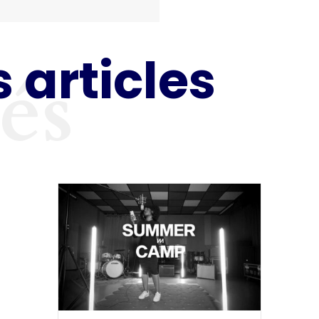
 articles
tés