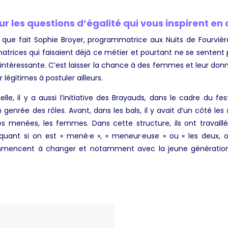
r les questions d’égalité qui vous inspirent e
il que fait Sophie Broyer, programmatrice aux Nuits de Fourvi
rices qui faisaient déjà ce métier et pourtant ne se sentent p
intéressante. C’est laisser la chance à des femmes et leur don
 légitimes à postuler ailleurs.
lle, il y a aussi l’initiative des Brayauds, dans le cadre du f
n genrée des rôles. Avant, dans les bals, il y avait d’un côté le
s menées, les femmes. Dans cette structure, ils ont travail
iquant si on est « mené·e », « meneur·euse » ou « les deux, 
mencent à changer et notamment avec la jeune génération 