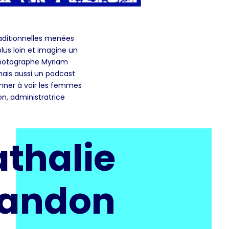
raditionnelles menées
lus loin et imagine un
 photographe Myriam
 mais aussi un podcast
onner à voir les femmes
on, administratrice
athalie
andon