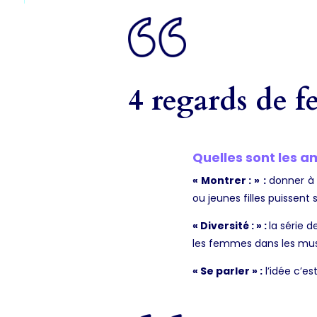
4 regards de 
Quelles sont les a
« Montrer : »
:
donner à 
ou jeunes filles puissent s
« Diversité : » :
la série 
les femmes dans les musi
« Se parler » :
l’idée c’e