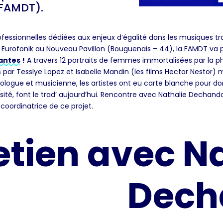
(FAMDT).
fessionnelles dédiées aux enjeux d’égalité dans les musiques t
l Eurofonik au Nouveau Pavillon (Bouguenais – 44), la FAMDT va p
ntes !
A travers 12 portraits de femmes immortalisées par la
s par Tesslye Lopez et Isabelle Mandin (les films Hector Nestor)
hnologue et musicienne, les artistes ont eu carte blanche pour d
rsité, font le trad’ aujourd’hui. Rencontre avec Nathalie Dechand
coordinatrice de ce projet.
etien avec N
Dech