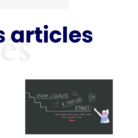
 articles
tés