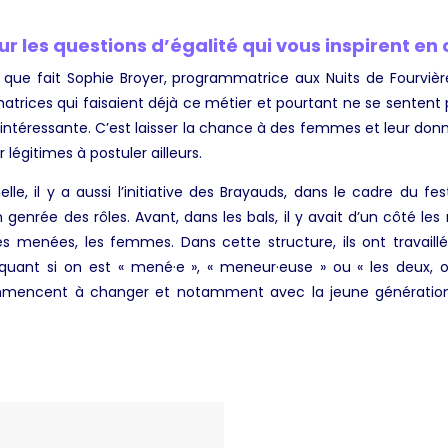
r les questions d’égalité qui vous inspirent e
il que fait Sophie Broyer, programmatrice aux Nuits de Fourvi
rices qui faisaient déjà ce métier et pourtant ne se sentent p
intéressante. C’est laisser la chance à des femmes et leur don
 légitimes à postuler ailleurs.
lle, il y a aussi l’initiative des Brayauds, dans le cadre du f
n genrée des rôles. Avant, dans les bals, il y avait d’un côté le
s menées, les femmes. Dans cette structure, ils ont travail
iquant si on est « mené·e », « meneur·euse » ou « les deux, 
mencent à changer et notamment avec la jeune génération 