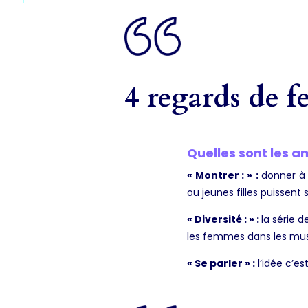
4 regards de 
Quelles sont les a
« Montrer : »
:
donner à 
ou jeunes filles puissent s
« Diversité : » :
la série 
les femmes dans les musi
« Se parler » :
l’idée c’e