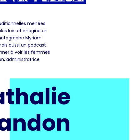
raditionnelles menées
lus loin et imagine un
 photographe Myriam
 mais aussi un podcast
onner à voir les femmes
on, administratrice
athalie
andon