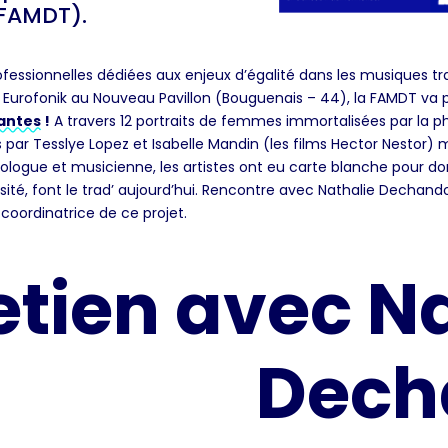
(FAMDT).
fessionnelles dédiées aux enjeux d’égalité dans les musiques t
l Eurofonik au Nouveau Pavillon (Bouguenais – 44), la FAMDT va p
ntes !
A travers 12 portraits de femmes immortalisées par la
s par Tesslye Lopez et Isabelle Mandin (les films Hector Nestor)
hnologue et musicienne, les artistes ont eu carte blanche pour d
rsité, font le trad’ aujourd’hui. Rencontre avec Nathalie Dechand
coordinatrice de ce projet.
etien avec N
Dech