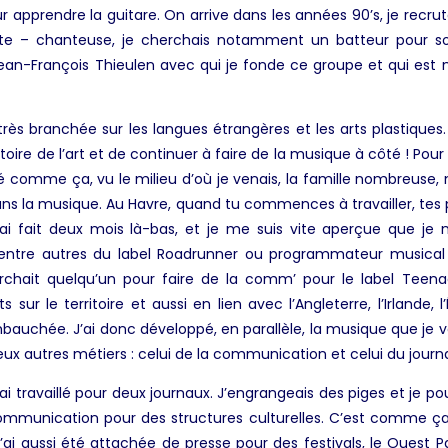
our apprendre la guitare. On arrive dans les années 90’s, je recr
iste – chanteuse, je cherchais notamment un batteur pour sor
ean-François Thieulen avec qui je fonde ce groupe et qui est
s très branchée sur les langues étrangères et les arts plastiques
stoire de l’art et de continuer à faire de la musique à côté ! Pour
sé comme ça, vu le milieu d’où je venais, la famille nombreuse,
r dans la musique. Au Havre, quand tu commences à travailler, tes 
’ai fait deux mois là-bas, et je me suis vite aperçue que je n’
 entre autres du label Roadrunner ou programmateur musical
erchait quelqu’un pour faire de la comm’ pour le label Teen
s sur le territoire et aussi en lien avec l’Angleterre, l’Irlande, 
mbauchée. J’ai donc développé, en parallèle, la musique que je 
t deux autres métiers : celui de la communication et celui du jour
j’ai travaillé pour deux journaux. J’engrangeais des piges et je p
 communication pour des structures culturelles. C’est comme ça
’ai aussi été attachée de presse pour des festivals, le Ouest P