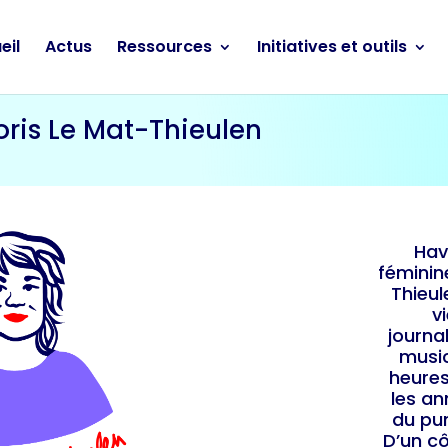
eil
Actus
Ressources
Initiatives et outils
oris Le Mat-Thieulen
Hav
féminin
Thieul
v
journa
music
heures
les an
du pu
D’un cô