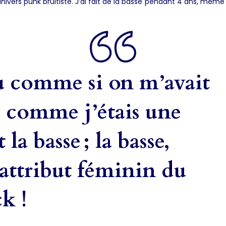
vers punk bruitiste. J’ai fait de la basse pendant 4 ans, même s
u comme si on m’avait
: comme j’étais une
la basse ; la basse,
l’attribut féminin du
k !