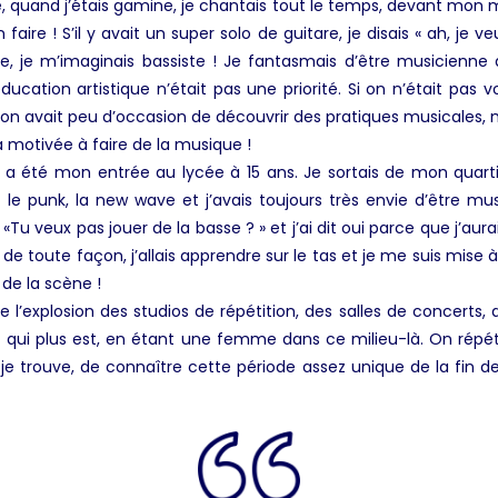
, quand j’étais gamine, je chantais tout le temps, devant mon miro
 faire ! S’il y avait un super solo de guitare, je disais « ah, je v
e, je m’imaginais bassiste ! Je fantasmais d’être musicienne 
’éducation artistique n’était pas une priorité. Si on n’était pas
 avait peu d’occasion de découvrir des pratiques musicales, mis 
 motivée à faire de la musique !
ur a été mon entrée au lycée à 15 ans. Je sortais de mon quart
ert le punk, la new wave et j’avais toujours très envie d’être m
Tu veux pas jouer de la basse ? » et j’ai dit oui parce que j’aur
 de toute façon, j’allais apprendre sur le tas et je me suis mise à
de la scène !
e l’explosion des studios de répétition, des salles de concerts,
et qui plus est, en étant une femme dans ce milieu-là. On rép
e, je trouve, de connaître cette période assez unique de la fin d