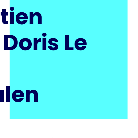
tien
Doris Le
ulen