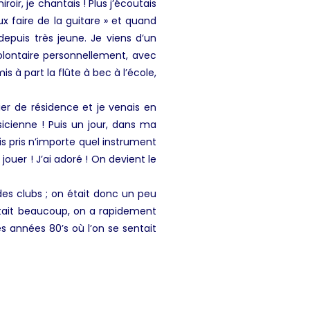
ir, je chantais ! Plus j’écoutais
eux faire de la guitare » et quand
depuis très jeune. Je viens d’un
 volontaire personnellement, avec
à part la flûte à bec à l’école,
ier de résidence et je venais en
usicienne ! Puis un jour, dans ma
ais pris n’importe quel instrument
 jouer ! J’ai adoré ! On devient le
 des clubs ; on était donc un peu
était beaucoup, on a rapidement
es années 80’s où l’on se sentait