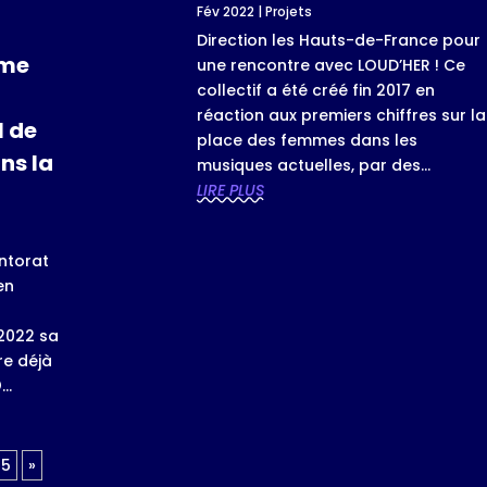
Fév 2022
|
Projets
Direction les Hauts-de-France pour
ème
une rencontre avec LOUD’HER ! Ce
collectif a été créé fin 2017 en
réaction aux premiers chiffres sur la
 de
place des femmes dans les
ns la
musiques actuelles, par des...
LIRE PLUS
entorat
en
a
 2022 sa
re déjà
..
5
»