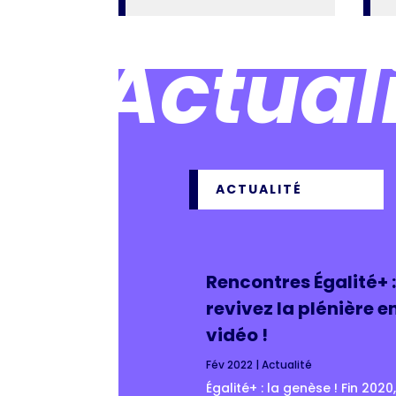
Actual
ACTUALITÉ
Rencontres Égalité+ 
revivez la plénière e
vidéo !
Fév 2022
|
Actualité
Égalité+ : la genèse ! Fin 2020,