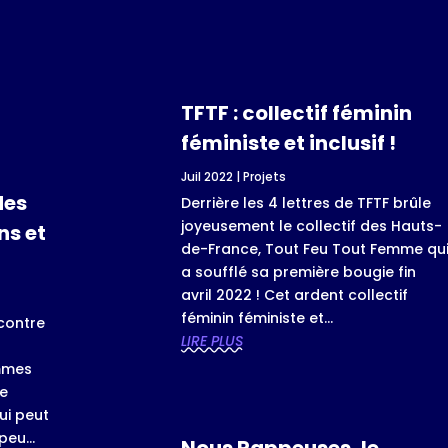
TFTF : collectif féminin
féministe et inclusif !
Juil 2022
|
Projets
des
Derrière les 4 lettres de TFTF brûle
joyeusement le collectif des Hauts-
ns et
de-France, Tout Feu Tout Femme qu
a soufflé sa première bougie fin
avril 2022 ! Cet ardent collectif
féminin féministe et...
contre
LIRE PLUS
mmes
ue
ui peut
eu...
Nous Rappeuses, le