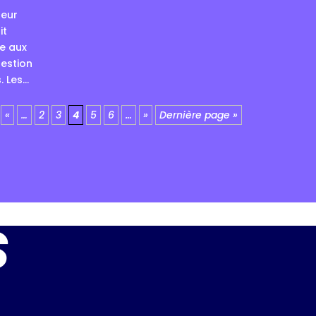
teur
it
ve aux
uestion
Les...
«
…
2
3
4
5
6
…
»
Dernière page »
s