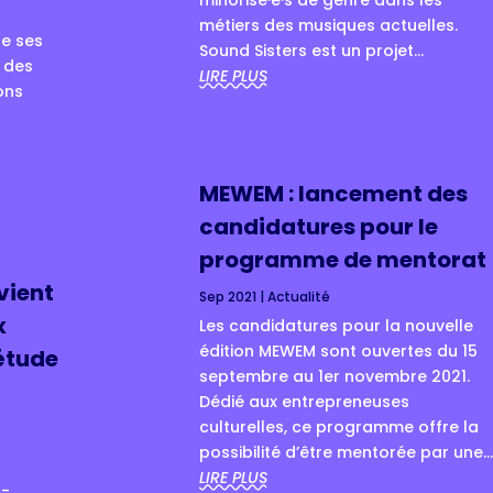
minorisé·e·s de genre dans les
)
métiers des musiques actuelles.
te ses
Sound Sisters est un projet...
é des
LIRE PLUS
ons
MEWEM : lancement des
candidatures pour le
programme de mentorat
vient
Sep 2021
|
Actualité
x
Les candidatures pour la nouvelle
édition MEWEM sont ouvertes du 15
étude
septembre au 1er novembre 2021.
Dédié aux entrepreneuses
culturelles, ce programme offre la
possibilité d’être mentorée par une..
LIRE PLUS
o-