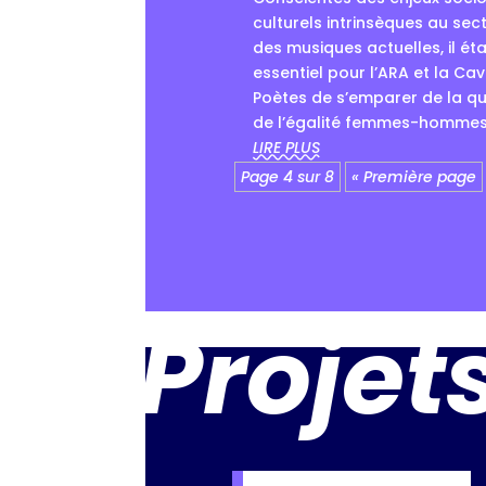
culturels intrinsèques au sec
des musiques actuelles, il éta
essentiel pour l’ARA et la Ca
Poètes de s’emparer de la q
de l’égalité femmes-hommes. 
LIRE PLUS
Page 4 sur 8
« Première page
Projet