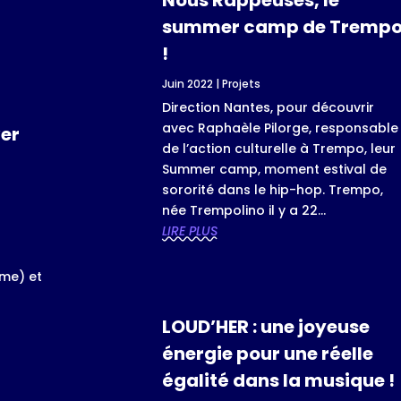
summer camp de Tremp
!
Juin 2022
|
Projets
Direction Nantes, pour découvrir
avec Raphaèle Pilorge, responsable
ver
de l’action culturelle à Trempo, leur
Summer camp, moment estival de
sororité dans le hip-hop. Trempo,
née Trempolino il y a 22...
s
LIRE PLUS
ême) et
n
LOUD’HER : une joyeuse
énergie pour une réelle
égalité dans la musique !