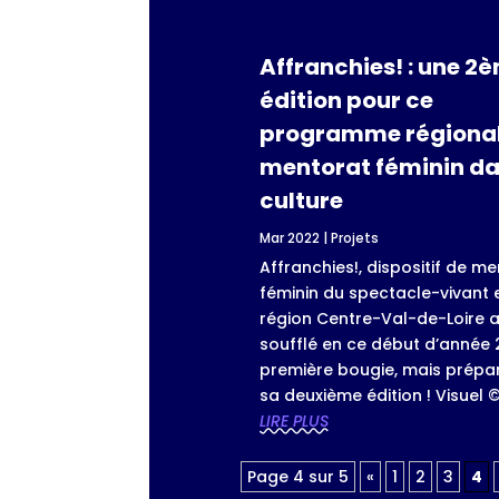
Affranchies! : une 2
édition pour ce
programme régional
mentorat féminin da
culture
Mar 2022
|
Projets
Affranchies!, dispositif de m
féminin du spectacle-vivant 
région Centre-Val-de-Loire 
soufflé en ce début d’année
première bougie, mais prépa
sa deuxième édition ! Visuel ©.
LIRE PLUS
Page 4 sur 5
«
1
2
3
4