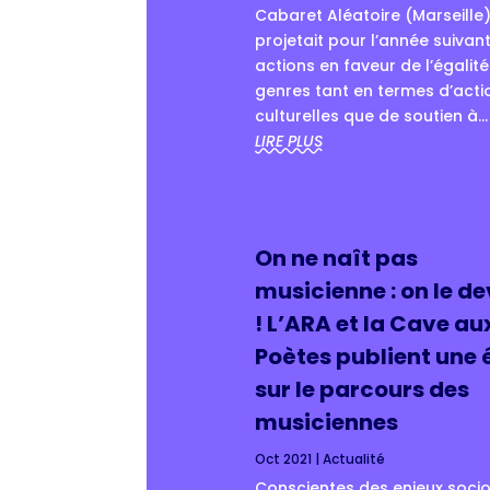
Cabaret Aléatoire (Marseille
projetait pour l’année suivan
actions en faveur de l’égalit
genres tant en termes d’acti
culturelles que de soutien à...
LIRE PLUS
On ne naît pas
musicienne : on le de
! L’ARA et la Cave au
Poètes publient une 
sur le parcours des
musiciennes
Oct 2021
|
Actualité
Conscientes des enjeux soci