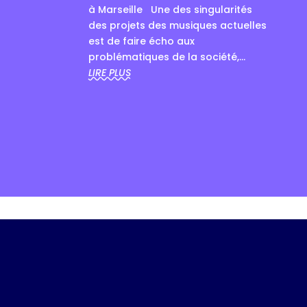
à Marseille Une des singularités
des projets des musiques actuelles
est de faire écho aux
problématiques de la société,...
LIRE PLUS