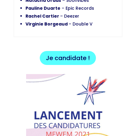
Natacha Ordas
– Soonvibes
Pauline Duarte
– Epic Records
Rachel Cartier
– Deezer
Virginie Borgeaud
– Double V
Je candidate !