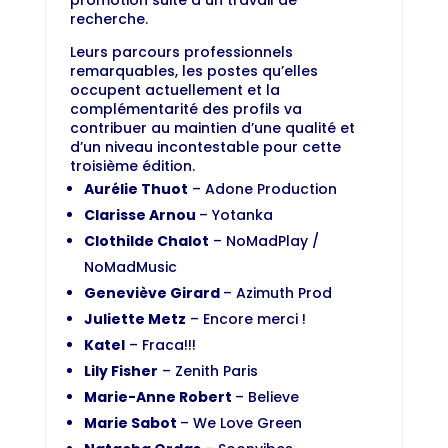
promotion suite à un travail de
recherche.
Leurs parcours professionnels
remarquables, les postes qu’elles
occupent actuellement et la
complémentarité des profils va
contribuer au maintien d’une qualité et
d’un niveau incontestable pour cette
troisième édition.
Aurélie Thuot
– Adone Production
Clarisse Arnou
– Yotanka
Clothilde Chalot
– NoMadPlay /
NoMadMusic
Geneviève Girard
– Azimuth Prod
Juliette Metz
– Encore merci !
Katel
– Fraca!!!
Lily Fisher
– Zenith Paris
Marie-Anne Robert
– Believe
Marie Sabot
– We Love Green