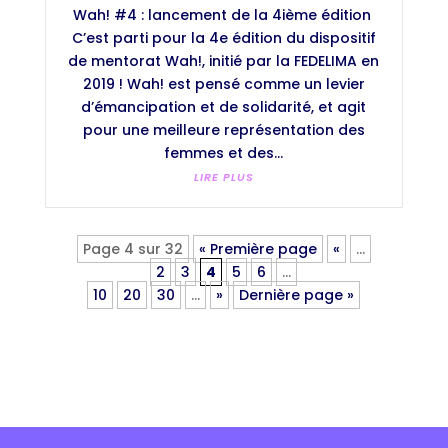
Wah! #4 : lancement de la 4ième édition
C’est parti pour la 4e édition du dispositif
de mentorat Wah!, initié par la FEDELIMA en
2019 ! Wah! est pensé comme un levier
d’émancipation et de solidarité, et agit
pour une meilleure représentation des
femmes et des...
LIRE PLUS
Page 4 sur 32
« Première page
«
…
2
3
4
5
6
…
10
20
30
…
»
Dernière page »