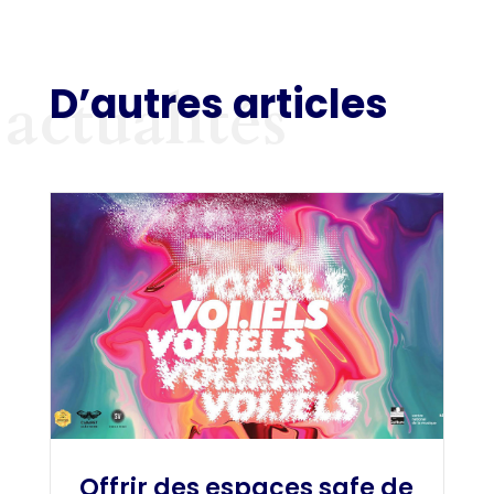
D’autres articles
actualités
Offrir des espaces safe de