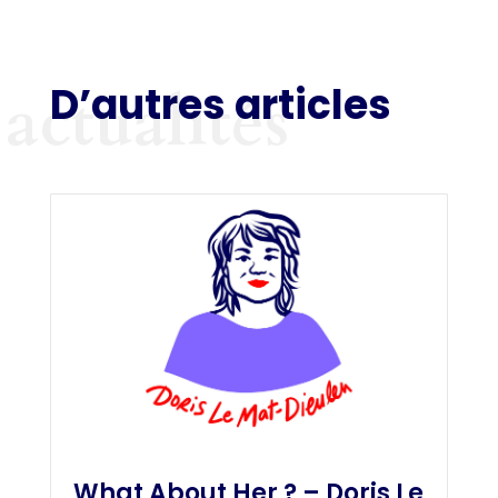
D’autres articles
actualités
What About Her ? – Doris Le