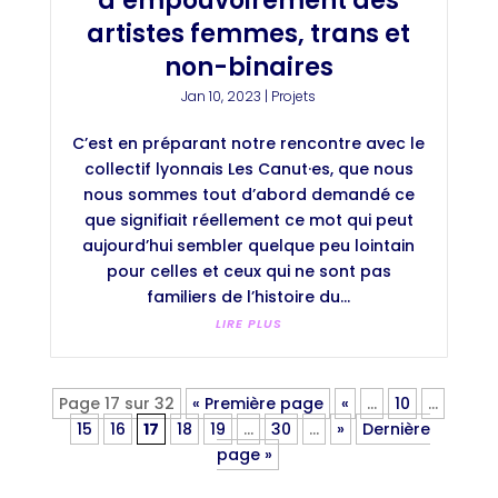
d’empouvoirement des
artistes femmes, trans et
non-binaires
Jan 10, 2023
|
Projets
C’est en préparant notre rencontre avec le
collectif lyonnais Les Canut·es, que nous
nous sommes tout d’abord demandé ce
que signifiait réellement ce mot qui peut
aujourd’hui sembler quelque peu lointain
pour celles et ceux qui ne sont pas
familiers de l’histoire du...
LIRE PLUS
Page 17 sur 32
« Première page
«
…
10
…
15
16
17
18
19
…
30
…
»
Dernière
page »