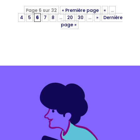
Page 6 sur 32
« Première page
«
…
4
5
6
7
8
…
20
30
…
»
Dernière
page »