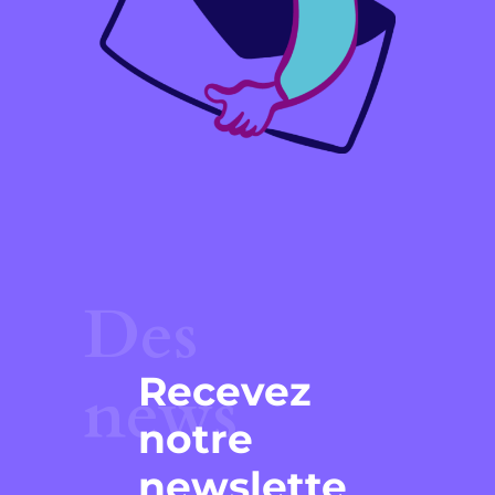
Des
Recevez
news
notre
newslette