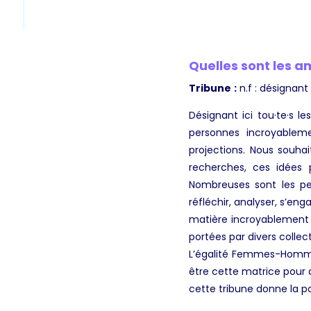
Quelles sont les a
Tribune
:
n.f : désignant i
Désignant ici tou·te·s l
personnes incroyableme
projections. Nous souha
recherches, ces idées p
Nombreuses sont les p
réfléchir, analyser, s’e
matière incroyablement ri
portées par divers collect
L’égalité Femmes-Homme
être cette matrice pour 
cette tribune donne la pos