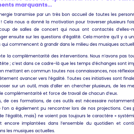
oments marquants…
nergie transmise par un très bon accueil de toutes les person
 Cela nous a donné la motivation pour traverser plusieurs foi
aucoup de salles de concert qui nous ont contactés d’elles-
r ensuite sur les questions d’égalité. Cela montre qu’il y a une
ets qui commencent à grandir dans le milieu des musiques actuell
ête la complémentarité des interventions. Nous n’avons pas to
 tête ; c’est dans ce cadre-là que les temps d’échanges sont imp
en mettant en commun toutes nos connaissances, nos réflexion
ètement avancer vers l’égalité. Toutes ces initiatives sont fi
eposer sur un outil, mais d’aller en chercher plusieurs, de les 
le complémentarité et force de travail de chacun d’eux.
, de ces formations, de ces outils est nécessaire notammen
 l’on a également pu rencontrer lors de nos projections. Ces
de l’égalité, mais) ne voient pas toujours le caractère « systém
ont encore implantées dans l’ensemble du quotidien et conti
s les musiques actuelles.