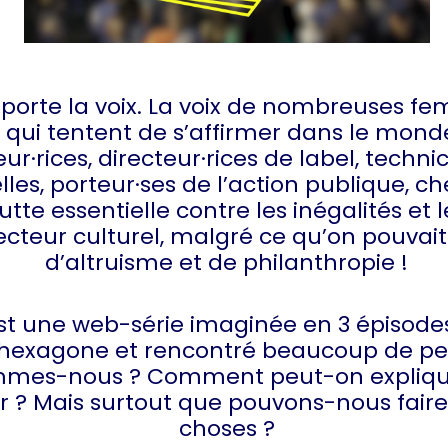
 porte la voix. La voix de nombreuses f
qui tentent de s’affirmer dans le monde
r·rices, directeur·rices de label, techni
les, porteur·ses de l’action publique, ch
tte essentielle contre les inégalités et l
ecteur culturel, malgré ce qu’on pouvait 
d’altruisme et de philanthropie !
est une web-série imaginée en 3 épisode
e l’hexagone et rencontré beaucoup de p
mmes-nous ? Comment peut-on expliquer
 ? Mais surtout que pouvons-nous faire 
choses ?