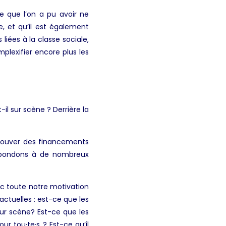
re que l’on a pu avoir ne
, et qu’il est également
 liées à la classe sociale,
plexifier encore plus les
il sur scène ? Derrière la
 trouver des financements
répondons à de nombreux
vec toute notre motivation
actuelles : est-ce que les
sur scène? Est-ce que les
our tou·te·s ? Est-ce qu’il