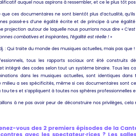
ualificatif auquel nous aspirons à ressembler, et ce le plus tôt pos
 que ces documentaires ne sont bientôt plus d’actualité, qu’il
mes passé·e·s d’une égalité écrite et de principe à une égalité
 projection autour de laquelle nous pourrions nous dire « C
‘es
sonnes combatives et inspirantes, l’égalité est réelle !
»
j. : Qui traite du monde des musiques actuelles, mais pas que !
ssionnels, tous les rapports sociaux ont été construits dès
 et intégré des codes selon tout un système binaire. Tous les c
iminations dans les musiques actuelles, sont identiques dans 
 milieu a ses spécificités, même si ces documentaires sont ce
à tou·te·s et s’appliquent à toutes nos sphères professionnelles e
aillons à ne pas avoir peur de déconstruire nos privilèges, cel
enez-vous des 2 premiers épisodes de la Can
contres avec les spectateur·rices ? Les salle