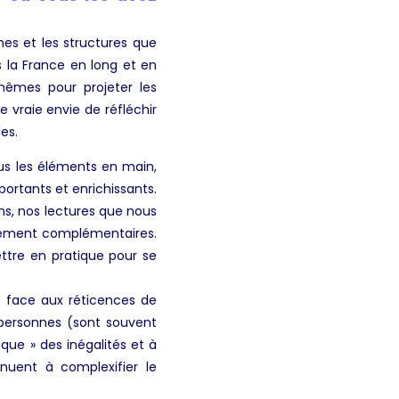
nes et les structures que
s la France en long et en
mêmes pour projeter les
 vraie envie de réfléchir
es.
us les éléments en main,
ortants et enrichissants.
s, nos lectures que nous
nalement complémentaires.
mettre en pratique pour se
t face aux réticences de
 personnes (sont souvent
ique » des inégalités et à
nuent à complexifier le