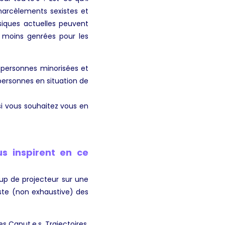
 harcèlements sexistes et
usiques actuelles peuvent
u moins genrées pour les
x personnes minorisées et
 personnes en situation de
si vous souhaitez vous en
s inspirent en ce
oup de projecteur sur une
liste (non exhaustive) des
s Canut.e.s, Trajectoires,