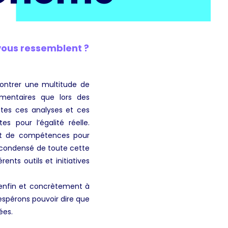
vous ressemblent ?
ncontrer une multitude de
umentaires que lors des
utes ces analyses et ces
s pour l’égalité réelle.
et de compétences pour
n condensé de toute cette
ents outils et initiatives
enfin et concrètement à
espérons pouvoir dire que
ées.