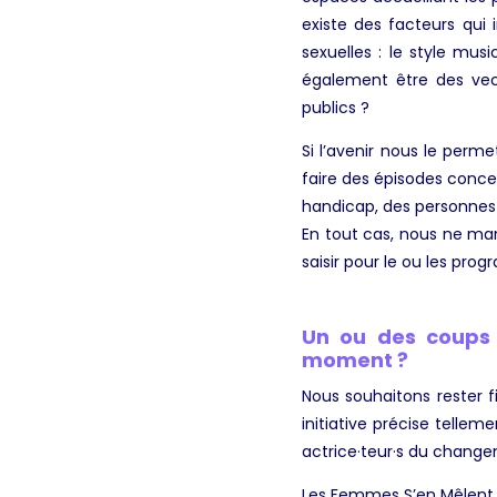
existe des facteurs qui 
sexuelles : le style mus
également être des vect
publics ?
Si l’avenir nous le perm
faire des épisodes concer
handicap, des personnes 
En tout cas, nous ne man
saisir pour le ou les pro
Un ou des coups 
moment ?
Nous souhaitons rester f
initiative précise tellem
actrice·teur·s du change
Les Femmes S’en Mêlent, W