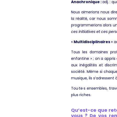
Anachronique :
adj. : q
Nous aimerions nous dire
la réalité, car nous som
programmerions alors une
ces initiatives et ces per
«
Multidisciplinaires
»
ad
Tous les domaines profe
enfantine » ; on a appris
aux inégalités et discr
société. Même si chaque
musique, ils s’adressent 
Tou·te·s ensembles, trav
plus riches.
Qu’est-ce que ret
vous ? De vos ren