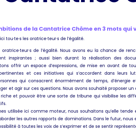
mbitions de la Cantatrice Chôme en 3 mots qui 
ci tou·te·s les oratrice·teur·s de l’égalité.
es oratrice·teur·s de l’égalité. Nous avons eu la chance de re
nt inspirantes ; aussi bien durant la réalisation des doc
itons offrir un espace d’expressions, de mise en avant de to
ertinentes et ces initiatives qui s’accordent dans leurs lutte
ersonnes qui consacrent énormément de temps, d’énergie 
ngager et agir sur ces questions. Nous avons souhaité proposer u
che et pouvoir être une sorte de tribune qui visibilise les différ
ifs.
s utilisée ici comme moteur, nous souhaitons qu’elle tende 
aborder les autres rapports de dominations. Dans le futur, nous 
sibilité à toutes les voix de s’exprimer et de se sentir représent