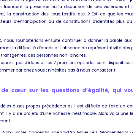
influencent la présence ou la disparition de ces violences et
ical, la construction des lieux festifs, etc. ? Est-ce que les m
eurs d’émancipation ou de constitutions d’identités plus o
et, nous souhaiterions ensuite continuer à donner la parole au
nant la difficulté d’accès et l’absence de représentativité des
transgenres, des personnes non-binaires.
quons pas d’idées et les 2 premiers épisodes sont disponibles 
grammer par chez vous ; n’hésitez pas à nous contacter !
de cœur sur les questions d’égalité, qui vou
idèles à nos propos précédents et il est difficile de faire un c
ent il y a de projets d’une richesse inestimable. Alors voici une 
ment :
ah !, Safer, Consentis, She Said So, Majeur.e.s, WomenBeats, Le