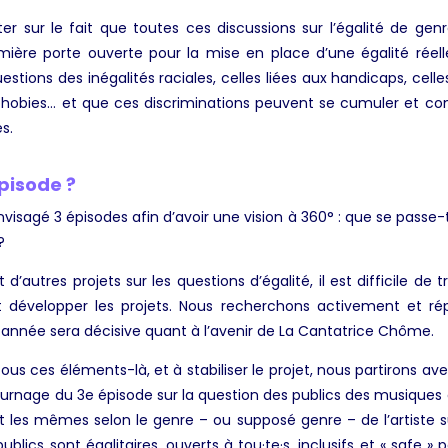
ster sur le fait que toutes ces discussions sur l’égalité de gen
mière porte ouverte pour la mise en place d’une égalité réelle
stions des inégalités raciales, celles liées aux handicaps, celles
+phobies… et que ces discriminations peuvent se cumuler et com
s.
épisode ?
visagé 3 épisodes afin d’avoir une vision à 360° : que se passe-t-
?
autres projets sur les questions d’égalité, il est difficile de
t développer les projets. Nous recherchons activement et 
e année sera décisive quant à l’avenir de La Cantatrice Chôme.
 tous ces éléments-là, et à stabiliser le projet, nous partirons a
ournage du 3e épisode sur la question des publics des musiques 
t les mêmes selon le genre – ou supposé genre – de l’artiste 
blics sont égalitaires, ouverts à tou·te·s, inclusifs et « safe » p